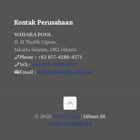
Kontak Perusahaan
WIDARA POOL
Jl. H Tholib Cipete,
Jakarta Selatan, DKI Jakarta
Phone :
+62 857-4288-4271
WA :
+62 857-4288-4271
Email :
widarapool@gmail.com
©
2026
Widara Pool
|
Dibuat Di
TOKOWEBPEDIA