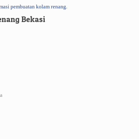
imasi pembuatan kolam renang
.
enang Bekasi
a