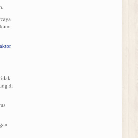
n.
rcaya
 kami
aktor
tidak
ang di
rus
ngan