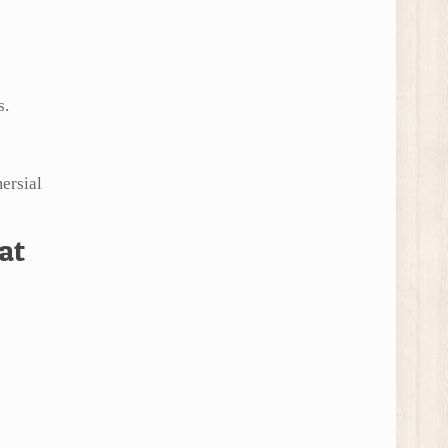
s.
ersial
at