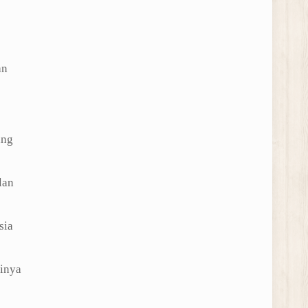
an
ang
lan
sia
inya