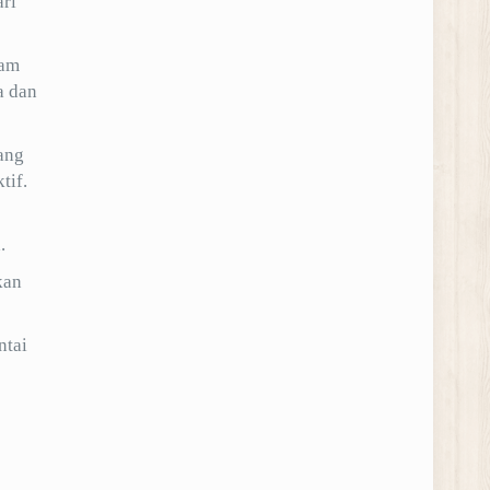
ri
lam
a dan
ang
tif.
.
kan
ntai