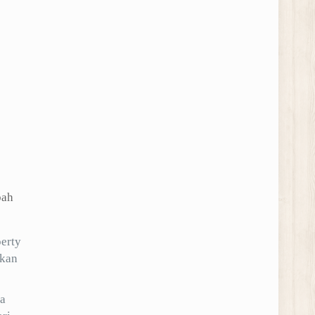
bah
erty
rkan
na