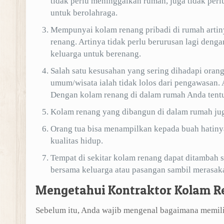
tidak perlu meninggalkan rumah, juga tidak per
untuk berolahraga.
Mempunyai kolam renang pribadi di rumah artin
renang. Artinya tidak perlu berurusan lagi den
keluarga untuk berenang.
Salah satu kesusahan yang sering dihadapi ora
umum/wisata ialah tidak lolos dari pengawasan. A
Dengan kolam renang di dalam rumah Anda tentu t
Kolam renang yang dibangun di dalam rumah jug
Orang tua bisa menampilkan kepada buah hatinya
kualitas hidup.
Tempat di sekitar kolam renang dapat ditambah s
bersama keluarga atau pasangan sambil merasaka
Mengetahui Kontraktor Kolam R
Sebelum itu, Anda wajib mengenal bagaimana memilih