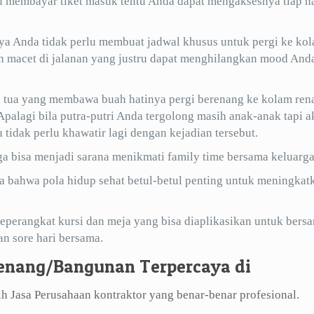
lu membayar tiket masuk tentu Anda dapat mengaksesnya tiap ha
ya Anda tidak perlu membuat jadwal khusus untuk pergi ke ko
gan macet di jalanan yang justru dapat menghilangkan mood And
ng tua yang membawa buah hatinya pergi berenang ke kolam ren
palagi bila putra-putri Anda tergolong masih anak-anak tapi ak
idak perlu khawatir lagi dengan kejadian tersebut.
a bisa menjadi sarana menikmati family time bersama keluarga
 bahwa pola hidup sehat betul-betul penting untuk meningkat
eperangkat kursi dan meja yang bisa diaplikasikan untuk bersa
n sore hari bersama.
enang/Bangunan Terpercaya di
 Jasa Perusahaan kontraktor yang benar-benar profesional.