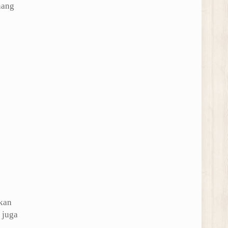
nang
kan
 juga