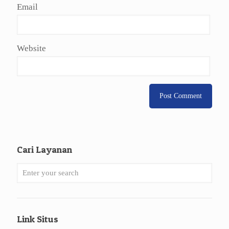
Email
Website
Cari Layanan
Link Situs