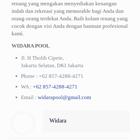
renang yang mengakan menyediakan kenangan
indah dan rekreasi yang memorable bagi Anda dan
orang-orang terdekat Anda. Raih kolam renang yang
cocok dengan visi Anda dengan bantuan profesional
kami.
WIDARA POOL
Jl. H Tholib Cipete,
Jakarta Selatan, DKI Jakarta
Phone :
+62 857-4288-4271
WA :
+62 857-4288-4271
Email :
widarapool@gmail.com
Widara