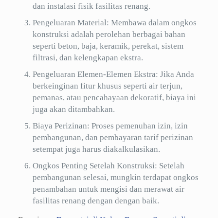
dan instalasi fisik fasilitas renang.
Pengeluaran Material: Membawa dalam ongkos
konstruksi adalah perolehan berbagai bahan
seperti beton, baja, keramik, perekat, sistem
filtrasi, dan kelengkapan ekstra.
Pengeluaran Elemen-Elemen Ekstra: Jika Anda
berkeinginan fitur khusus seperti air terjun,
pemanas, atau pencahayaan dekoratif, biaya ini
juga akan ditambahkan.
Biaya Perizinan: Proses pemenuhan izin, izin
pembangunan, dan pembayaran tarif perizinan
setempat juga harus diakalkulasikan.
Ongkos Penting Setelah Konstruksi: Setelah
pembangunan selesai, mungkin terdapat ongkos
penambahan untuk mengisi dan merawat air
fasilitas renang dengan dengan baik.