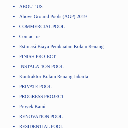
ABOUT US
Above Ground Pools (AGP) 2019
COMMERCIAL POOL
Contact us
Estimasi Biaya Pembuatan Kolam Renang
FINISH PROJECT
INSTALATION POOL
Kontraktor Kolam Renang Jakarta
PRIVATE POOL
PROGRESS PROJECT
Proyek Kami
RENOVATION POOL
RESIDENTIAL POOL