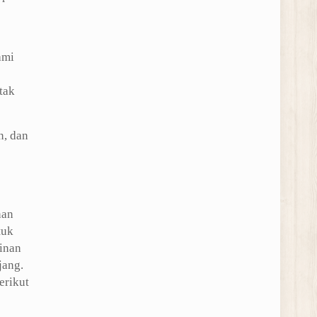
ami
tak
n, dan
nan
tuk
inan
jang.
erikut