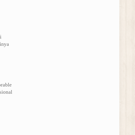
i
inya
rable
sional