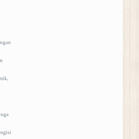
engan
am
mik,
juga
ngisi