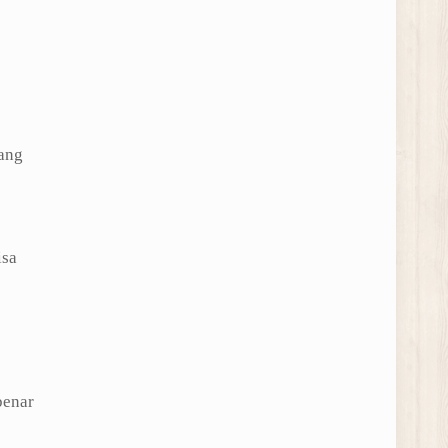
ang
isa
benar