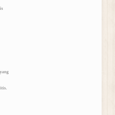
is
 yang
tis.