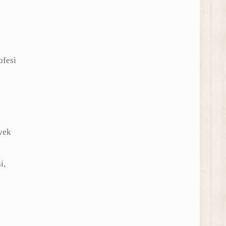
ofesi
yek
i,