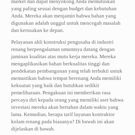
market dan dapat menyokong Anda memutuskan
yang paling sesuai dengan budget dan kebutuhan
Anda. Mereka akan menjamin bahwa bahan yang
digunakan adalah unggul untuk mencegah masalah
dan kerusakan ke depan.
Pelayanan ahli konstruksi pengusaha di industri
renang berpengalaman umumnya datang dengan
jaminan kualitas atas mutu kerja mereka. Mereka
mengaplikasikan bahan berkualitas tinggi dan
pendekatan pembangunan yang telah terbukti untuk
memastikan bahwa tempat berenang Anda memiliki
kekuatan yang baik dan butuhkan sedikit
pemeliharaan. Pengakuan ini memberikan rasa
percaya diri kepada orang yang memiliki aset bahwa
investasi mereka akan bertahan dalam waktu yang
lama. Kemudian, berapa tarif layanan kontraktor
kolam renang pada biasanya? Di bawah ini akan
dijelaskan di bawah.