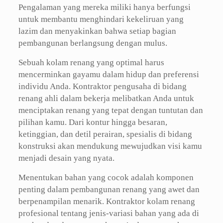
Pengalaman yang mereka miliki hanya berfungsi
untuk membantu menghindari kekeliruan yang
lazim dan menyakinkan bahwa setiap bagian
pembangunan berlangsung dengan mulus.
Sebuah kolam renang yang optimal harus
mencerminkan gayamu dalam hidup dan preferensi
individu Anda. Kontraktor pengusaha di bidang
renang ahli dalam bekerja melibatkan Anda untuk
menciptakan renang yang tepat dengan tuntutan dan
pilihan kamu. Dari kontur hingga besaran,
ketinggian, dan detil perairan, spesialis di bidang
konstruksi akan mendukung mewujudkan visi kamu
menjadi desain yang nyata.
Menentukan bahan yang cocok adalah komponen
penting dalam pembangunan renang yang awet dan
berpenampilan menarik. Kontraktor kolam renang
profesional tentang jenis-variasi bahan yang ada di