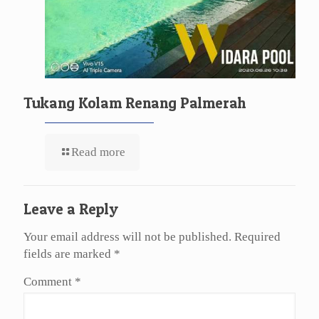
Tukang Kolam Renang Palmerah
Read more
Leave a Reply
Your email address will not be published.
Required
fields are marked
*
Comment
*