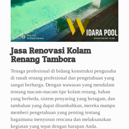
Jasa Renovasi Kolam
Renang Tambora
Tenaga profesional di bidang konstruksi pengusaha
di ranah renang profesional dan pengetahuan yang
sangat berharga. Dengan wawasan yang mendalam
tentang macam-macam tipe kolam renang, bahan
yang berbeda, sistem penyaring yang beragam, dan
tambahan yang dapat ditambahkan, mereka mampu
memberi pengetahuan yang penting tentang
bagaimana menyusun rencana dan melaksanakan
kegiatan yang tepat dengan harapan Anda.