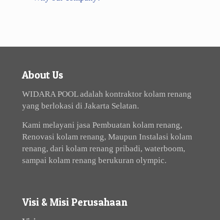
About Us
WIDARA POOL adalah kontraktor kolam renang
yang berlokasi di Jakarta Selatan.
Kami melayani jasa Pembuatan kolam renang,
Renovasi kolam renang, Maupun Instalasi kolam
renang, dari kolam renang pribadi, waterboom,
sampai kolam renang berukuran olympic.
Visi & Misi Perusahaan