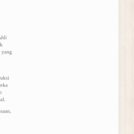
Ahli
ek
n yang
ruksi
reka
n
al.
ksaan,
k