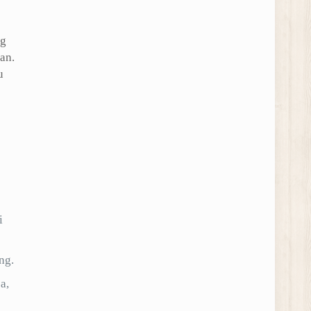
ng
an.
u
i
ng.
a,