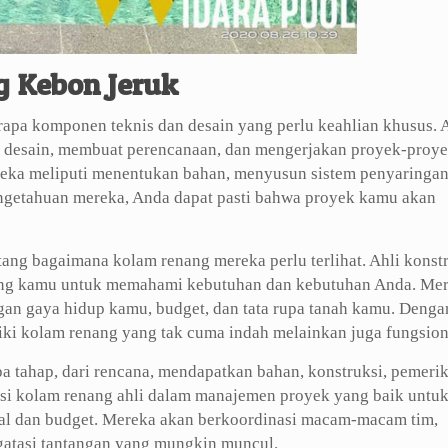
g Kebon Jeruk
apa komponen teknis dan desain yang perlu keahlian khusus. 
t desain, membuat perencanaan, dan mengerjakan proyek-proy
reka meliputi menentukan bahan, menyusun sistem penyaringa
pengetahuan mereka, Anda dapat pasti bahwa proyek kamu akan
ntang bagaimana kolam renang mereka perlu terlihat. Ahli konst
ng kamu untuk memahami kebutuhan dan kebutuhan Anda. Me
n gaya hidup kamu, budget, dan tata rupa tanah kamu. Denga
ki kolam renang yang tak cuma indah melainkan juga fungsion
a tahap, dari rencana, mendapatkan bahan, konstruksi, pemeri
uksi kolam renang ahli dalam manajemen proyek yang baik untu
wal dan budget. Mereka akan berkoordinasi macam-macam tim,
atasi tantangan yang mungkin muncul.