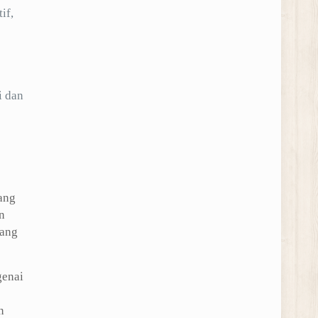
if,
i dan
ang
n
yang
genai
n