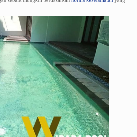
gan sebaik mungkin berdasarkan
norma keselamatan
yang