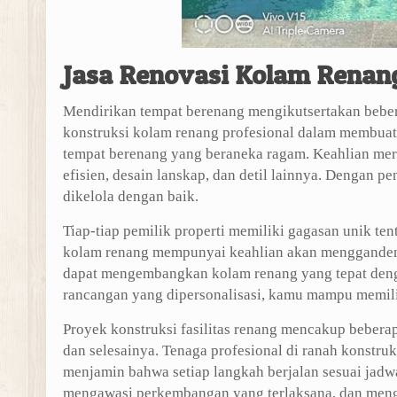
Jasa Renovasi Kolam Renan
Mendirikan tempat berenang mengikutsertakan beber
konstruksi kolam renang profesional dalam membua
tempat berenang yang beraneka ragam. Keahlian me
efisien, desain lanskap, dan detil lainnya. Dengan 
dikelola dengan baik.
Tiap-tiap pemilik properti memiliki gagasan unik te
kolam renang mempunyai keahlian akan menggande
dapat mengembangkan kolam renang yang tepat denga
rancangan yang dipersonalisasi, kamu mampu memili
Proyek konstruksi fasilitas renang mencakup beberap
dan selesainya. Tenaga profesional di ranah konstr
menjamin bahwa setiap langkah berjalan sesuai jad
mengawasi perkembangan yang terlaksana, dan meng