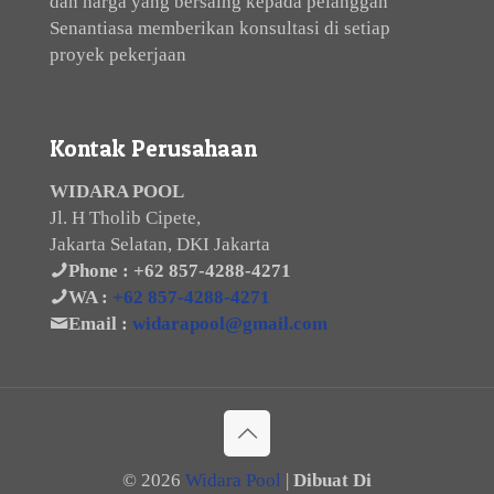
dan harga yang bersaing kepada pelanggan
Senantiasa memberikan konsultasi di setiap
proyek pekerjaan
Kontak Perusahaan
WIDARA POOL
Jl. H Tholib Cipete,
Jakarta Selatan, DKI Jakarta
Phone :
+62 857-4288-4271
WA :
+62 857-4288-4271
Email :
widarapool@gmail.com
©
2026
Widara Pool
|
Dibuat Di