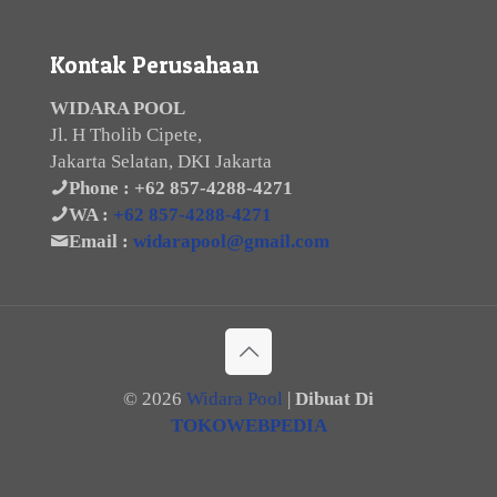
Kontak Perusahaan
WIDARA POOL
Jl. H Tholib Cipete,
Jakarta Selatan, DKI Jakarta
Phone :
+62 857-4288-4271
WA :
+62 857-4288-4271
Email :
widarapool@gmail.com
©
2026
Widara Pool
|
Dibuat Di
TOKOWEBPEDIA