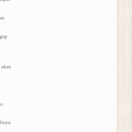
an
igap
 akan
ia
linya