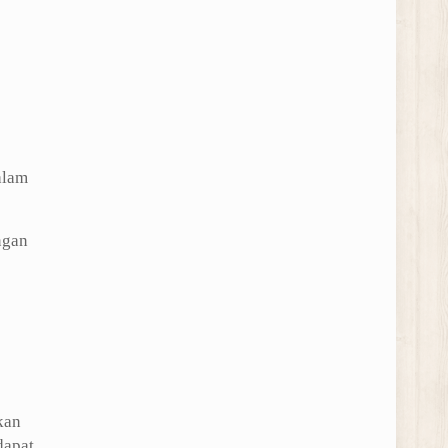
alam
ngan
kan
dapat