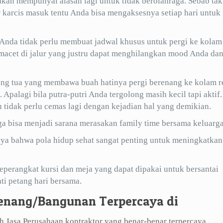
akan mempunyai alasan lagi untuk tidak berolahraga. Sebab tak
karcis masuk tentu Anda bisa mengaksesnya setiap hari untuk
 Anda tidak perlu membuat jadwal khusus untuk pergi ke kolam
 macet di jalur yang justru dapat menghilangkan mood Anda da
orang tua yang membawa buah hatinya pergi berenang ke kolam 
Apalagi bila putra-putri Anda tergolong masih kecil tapi aktif.
tidak perlu cemas lagi dengan kejadian hal yang demikian.
a bisa menjadi sarana merasakan family time bersama keluarga
ya bahwa pola hidup sehat sangat penting untuk meningkatkan
eperangkat kursi dan meja yang dapat dipakai untuk bersantai
i petang hari bersama.
enang/Bangunan Terpercaya di
 Jasa Perusahaan kontraktor yang benar-benar terpercaya.