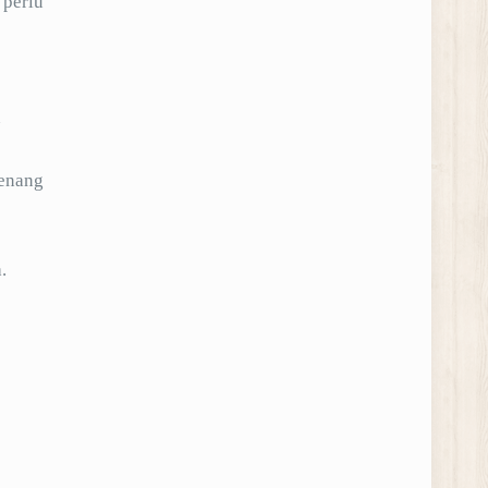
 perlu
n
renang
.