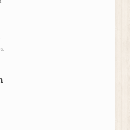
i
.
a.
n