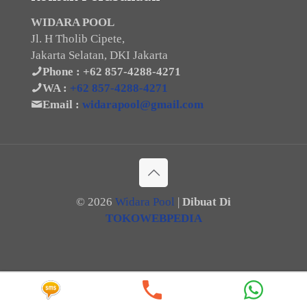
WIDARA POOL
Jl. H Tholib Cipete,
Jakarta Selatan, DKI Jakarta
Phone :
+62 857-4288-4271
WA :
+62 857-4288-4271
Email :
widarapool@gmail.com
©
2026
Widara Pool
|
Dibuat Di
TOKOWEBPEDIA