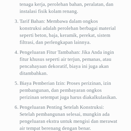
tenaga kerja, perolehan bahan, peralatan, dan
instalasi fisik kolam renang.
Tarif Bahan: Membawa dalam ongkos
konstruksi adalah perolehan berbagai material
seperti beton, baja, keramik, perekat, sistem
filtrasi, dan perlengkapan lainnya.
Pengeluaran Fitur Tambahan: Jika Anda ingin
fitur khusus seperti air terjun, pemanas, atau
pencahayaan dekoratif, biaya ini juga akan
ditambahkan.
Biaya Pemberian Izin: Proses perizinan, izin
pembangunan, dan pembayaran ongkos
perizinan setempat juga harus diakalkulasikan.
Pengeluaran Penting Setelah Konstruksi:
Setelah pembangunan selesai, mungkin ada
pengeluaran ekstra untuk mengisi dan merawat
air tempat berenang dengan benar.