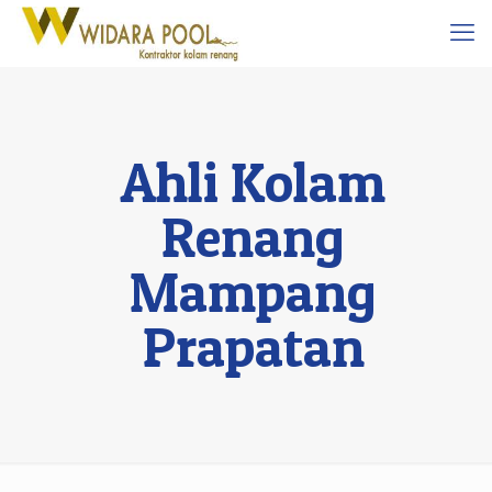
Ahli Kolam
Renang
Mampang
Prapatan