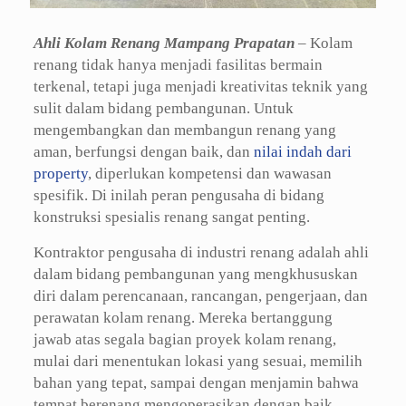
Ahli Kolam Renang Mampang Prapatan
– Kolam
renang tidak hanya menjadi fasilitas bermain
terkenal, tetapi juga menjadi kreativitas teknik yang
sulit dalam bidang pembangunan. Untuk
mengembangkan dan membangun renang yang
aman, berfungsi dengan baik, dan
nilai indah dari
property
, diperlukan kompetensi dan wawasan
spesifik. Di inilah peran pengusaha di bidang
konstruksi spesialis renang sangat penting.
Kontraktor pengusaha di industri renang adalah ahli
dalam bidang pembangunan yang mengkhususkan
diri dalam perencanaan, rancangan, pengerjaan, dan
perawatan kolam renang. Mereka bertanggung
jawab atas segala bagian proyek kolam renang,
mulai dari menentukan lokasi yang sesuai, memilih
bahan yang tepat, sampai dengan menjamin bahwa
tempat berenang mengoperasikan dengan baik