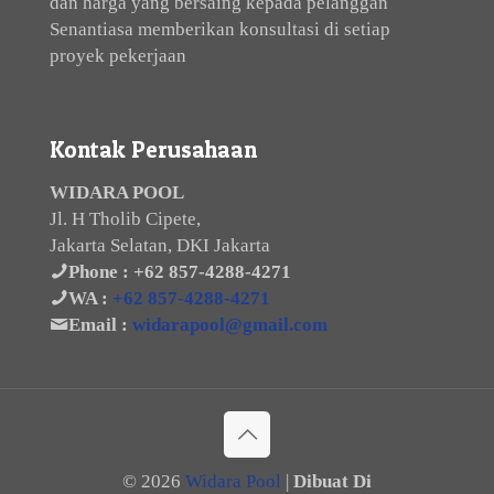
dan harga yang bersaing kepada pelanggan
Senantiasa memberikan konsultasi di setiap
proyek pekerjaan
Kontak Perusahaan
WIDARA POOL
Jl. H Tholib Cipete,
Jakarta Selatan, DKI Jakarta
Phone :
+62 857-4288-4271
WA :
+62 857-4288-4271
Email :
widarapool@gmail.com
©
2026
Widara Pool
|
Dibuat Di