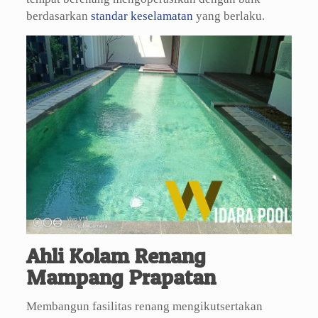
berdasarkan
standar keselamatan
yang berlaku.
Ahli Kolam Renang
Mampang Prapatan
Membangun fasilitas renang mengikutsertakan