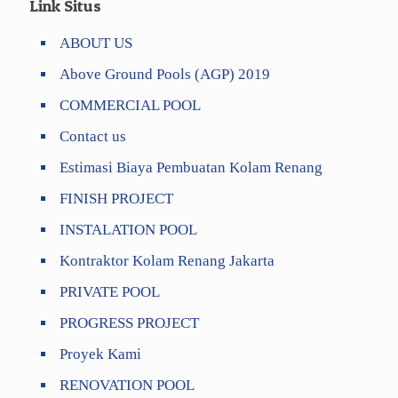
Link Situs
ABOUT US
Above Ground Pools (AGP) 2019
COMMERCIAL POOL
Contact us
Estimasi Biaya Pembuatan Kolam Renang
FINISH PROJECT
INSTALATION POOL
Kontraktor Kolam Renang Jakarta
PRIVATE POOL
PROGRESS PROJECT
Proyek Kami
RENOVATION POOL