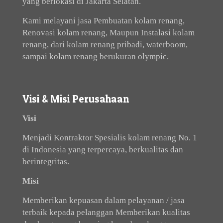
yang berlokasi di Jakarta Selatan.
Kami melayani jasa Pembuatan kolam renang,
Renovasi kolam renang, Maupun Instalasi kolam
renang, dari kolam renang pribadi, waterboom,
sampai kolam renang berukuran olympic.
Visi & Misi Perusahaan
Visi
Menjadi Kontraktor Spesialis kolam renang No. 1
di Indonesia yang terpercaya, berkualitas dan
berintegritas.
Misi
Memberikan kepuasan dalam pelayanan / jasa
terbaik kepada pelanggan Memberikan kualitas