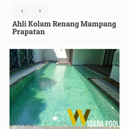
Ahli Kolam Renang Mampang
Prapatan