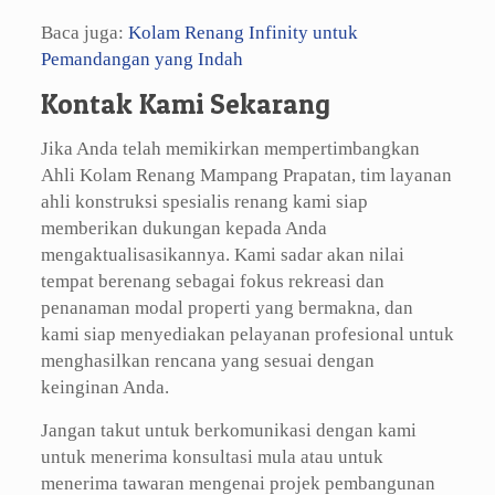
Baca juga:
Kolam Renang Infinity untuk
Pemandangan yang Indah
Kontak Kami Sekarang
Jika Anda telah memikirkan mempertimbangkan
Ahli Kolam Renang Mampang Prapatan, tim layanan
ahli konstruksi spesialis renang kami siap
memberikan dukungan kepada Anda
mengaktualisasikannya. Kami sadar akan nilai
tempat berenang sebagai fokus rekreasi dan
penanaman modal properti yang bermakna, dan
kami siap menyediakan pelayanan profesional untuk
menghasilkan rencana yang sesuai dengan
keinginan Anda.
Jangan takut untuk berkomunikasi dengan kami
untuk menerima konsultasi mula atau untuk
menerima tawaran mengenai projek pembangunan