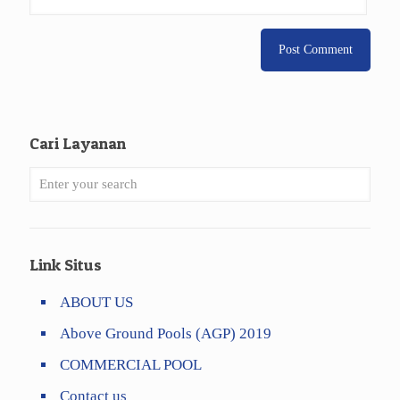
Cari Layanan
Link Situs
ABOUT US
Above Ground Pools (AGP) 2019
COMMERCIAL POOL
Contact us