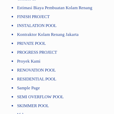
Estimasi Biaya Pembuatan Kolam Renang
FINISH PROJECT
INSTALATION POOL
Kontraktor Kolam Renang Jakarta
PRIVATE POOL
PROGRESS PROJECT
Proyek Kami
RENOVATION POOL
RESIDENTIAL POOL
Sample Page
SEMI OVERFLOW POOL
SKIMMER POOL