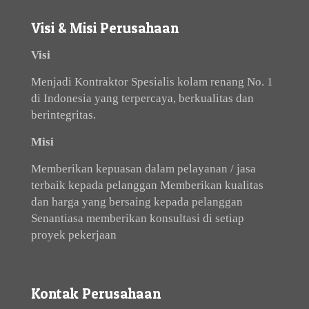
Visi & Misi Perusahaan
Visi
Menjadi Kontraktor Spesialis kolam renang No. 1
di Indonesia yang terpercaya, berkualitas dan
berintegritas.
Misi
Memberikan kepuasan dalam pelayanan / jasa
terbaik kepada pelanggan Memberikan kualitas
dan harga yang bersaing kepada pelanggan
Senantiasa memberikan konsultasi di setiap
proyek pekerjaan
Kontak Perusahaan