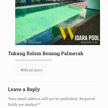
Tukang Kolam Renang Palmerah
Read more
Leave a Reply
Your email address will not be published.
Required
fields are marked
*