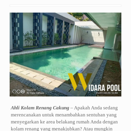
Ahli Kolam Renang Cakung
– Apakah Anda sedang
merencanakan untuk menambahkan sentuhan yang
menyegarkan ke area belakang rumah Anda dengan
kolam renang yang menakjubkan? Atau mungkin