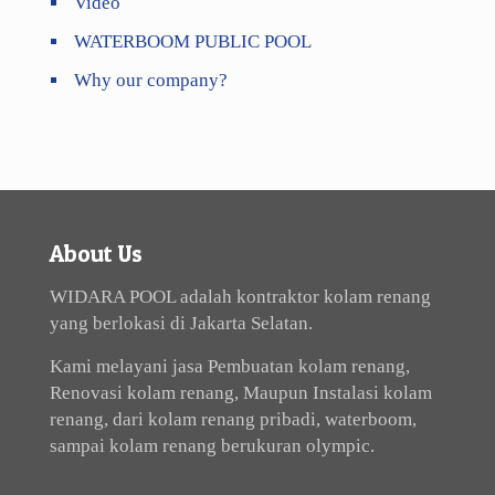
Video
WATERBOOM PUBLIC POOL
Why our company?
About Us
WIDARA POOL adalah kontraktor kolam renang
yang berlokasi di Jakarta Selatan.
Kami melayani jasa Pembuatan kolam renang,
Renovasi kolam renang, Maupun Instalasi kolam
renang, dari kolam renang pribadi, waterboom,
sampai kolam renang berukuran olympic.