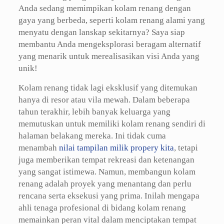
Anda sedang memimpikan kolam renang dengan
gaya yang berbeda, seperti kolam renang alami yang
menyatu dengan lanskap sekitarnya? Saya siap
membantu Anda mengeksplorasi beragam alternatif
yang menarik untuk merealisasikan visi Anda yang
unik!
Kolam renang tidak lagi eksklusif yang ditemukan
hanya di resor atau vila mewah. Dalam beberapa
tahun terakhir, lebih banyak keluarga yang
memutuskan untuk memiliki kolam renang sendiri di
halaman belakang mereka. Ini tidak cuma
menambah
nilai tampilan milik propery kita
, tetapi
juga memberikan tempat rekreasi dan ketenangan
yang sangat istimewa. Namun, membangun kolam
renang adalah proyek yang menantang dan perlu
rencana serta eksekusi yang prima. Inilah mengapa
ahli tenaga profesional di bidang kolam renang
memainkan peran vital dalam menciptakan tempat