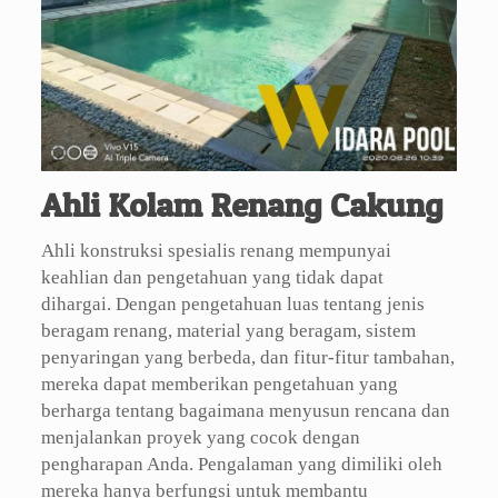
Ahli Kolam Renang Cakung
Ahli konstruksi spesialis renang mempunyai
keahlian dan pengetahuan yang tidak dapat
dihargai. Dengan pengetahuan luas tentang jenis
beragam renang, material yang beragam, sistem
penyaringan yang berbeda, dan fitur-fitur tambahan,
mereka dapat memberikan pengetahuan yang
berharga tentang bagaimana menyusun rencana dan
menjalankan proyek yang cocok dengan
pengharapan Anda. Pengalaman yang dimiliki oleh
mereka hanya berfungsi untuk membantu