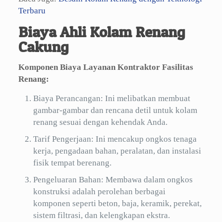
Terbaru
Biaya Ahli Kolam Renang
Cakung
Komponen Biaya Layanan Kontraktor Fasilitas
Renang:
Biaya Perancangan: Ini melibatkan membuat
gambar-gambar dan rencana detil untuk kolam
renang sesuai dengan kehendak Anda.
Tarif Pengerjaan: Ini mencakup ongkos tenaga
kerja, pengadaan bahan, peralatan, dan instalasi
fisik tempat berenang.
Pengeluaran Bahan: Membawa dalam ongkos
konstruksi adalah perolehan berbagai
komponen seperti beton, baja, keramik, perekat,
sistem filtrasi, dan kelengkapan ekstra.