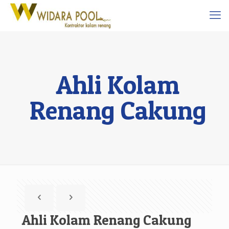
Ahli Kolam
Renang Cakung
Ahli Kolam Renang Cakung