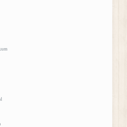
ukum
al
a