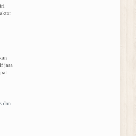
ri
aktor
kan
f jasa
mpat
s dan