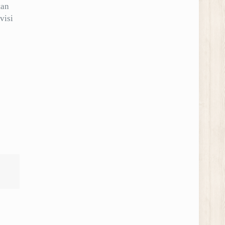
tan
visi