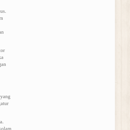
us.
am
an
tor
ka
gan
 yang
atur
a.
 kolam