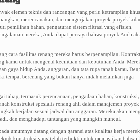
ak elemen teknis dan rancangan yang perlu ketrampilan khus
mbangkan, merencanakan, dan mengerjakan proyek-proyek kol
i pemilihan bahan, pengaturan sistem filtrasi yang efisien,
engalaman mereka, Anda dapat percaya bahwa proyek Anda ak
tang cara fasilitas renang mereka harus berpenampilan. Kontrak
g kamu untuk mengenal kecintaan dan kebutuhan Anda. Mere
n gaya hidup Anda, anggaran, dan tata rupa tanah kamu. Den
ki tempat berenang yang bukan hanya indah melainkan juga
i tahap, termasuk perencanaan, pengadaan bahan, konstruksi,
ranah konstruksi spesialis renang ahli dalam manajemen proyek
angkah berjalan sesuai jadwal dan anggaran. Mereka akan meng
rjadi, dan menghadapi tantangan yang mungkin muncul.
 pada umumnya datang dengan garansi atas kualitas kerja merek
teknik konstruksi yang telah terbukti untuk memastikan bahwa