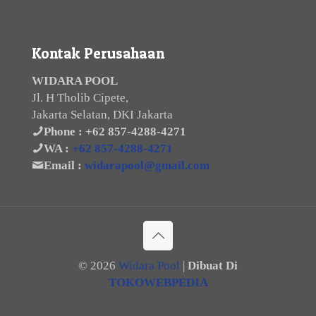
Kontak Perusahaan
WIDARA POOL
Jl. H Tholib Cipete,
Jakarta Selatan, DKI Jakarta
Phone :
+62 857-4288-4271
WA :
+62 857-4288-4271
Email :
widarapool@gmail.com
©
2026
Widara Pool
|
Dibuat Di
TOKOWEBPEDIA