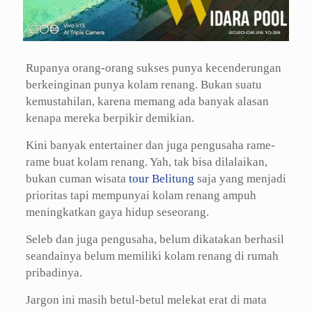
Rupanya orang-orang sukses punya kecenderungan
berkeinginan punya kolam renang. Bukan suatu
kemustahilan, karena memang ada banyak alasan
kenapa mereka berpikir demikian.
Kini banyak entertainer dan juga pengusaha rame-
rame buat kolam renang. Yah, tak bisa dilalaikan,
bukan cuman wisata
tour Belitung
saja yang menjadi
prioritas tapi mempunyai kolam renang ampuh
meningkatkan gaya hidup seseorang.
Seleb dan juga pengusaha, belum dikatakan berhasil
seandainya belum memiliki kolam renang di rumah
pribadinya.
Jargon ini masih betul-betul melekat erat di mata