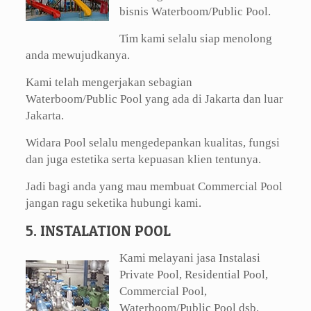
bisnis Waterboom/Public Pool.
Tim kami selalu siap menolong
anda mewujudkanya.
Kami telah mengerjakan sebagian
Waterboom/Public Pool yang ada di Jakarta dan luar
Jakarta.
Widara Pool selalu mengedepankan kualitas, fungsi
dan juga estetika serta kepuasan klien tentunya.
Jadi bagi anda yang mau membuat Commercial Pool
jangan ragu seketika hubungi kami.
5. INSTALATION POOL
Kami melayani jasa Instalasi
Private Pool, Residential Pool,
Commercial Pool,
Waterboom/Public Pool dsb.