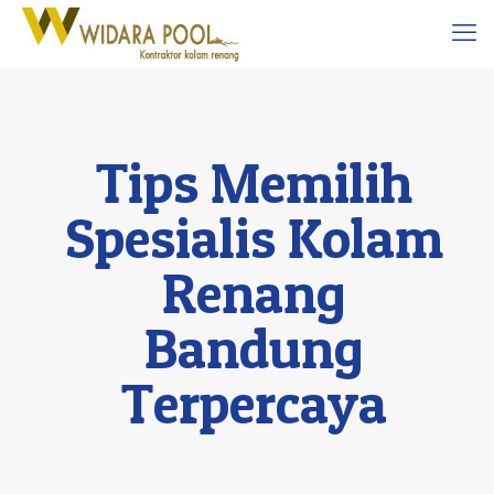
Tips Memilih
Spesialis Kolam
Renang
Bandung
Terpercaya