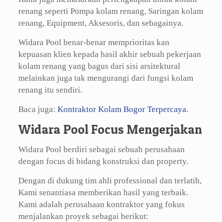
renang seperti Pompa kolam renang, Saringan kolam
renang, Equipment, Aksesoris, dan sebagainya.
Widara Pool benar-benar memprioritas kan
kepuasan klien kepada hasil akhir sebuah pekerjaan
kolam renang yang bagus dari sisi arsitektural
melainkan juga tak mengurangi dari fungsi kolam
renang itu sendiri.
Baca juga:
Kontraktor Kolam Bogor Terpercaya
.
Widara Pool Focus Mengerjakan
Widara Pool berdiri sebagai sebuah perusahaan
dengan focus di bidang konstruksi dan property.
Dengan di dukung tim ahli professional dan terlatih,
Kami senantiasa memberikan hasil yang terbaik.
Kami adalah perusahaan kontraktor yang fokus
menjalankan proyek sebagai berikut: