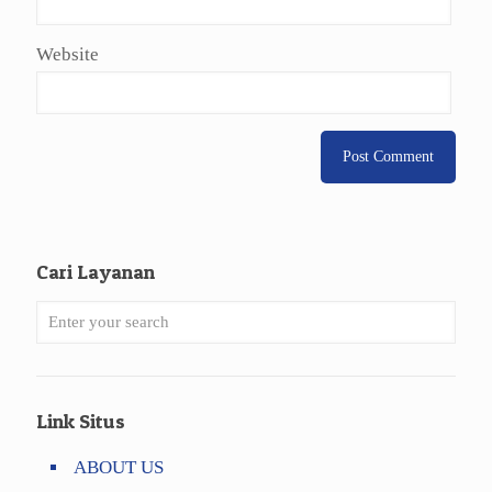
Website
Cari Layanan
Link Situs
ABOUT US