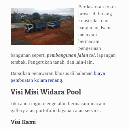
Berdasarkan fokus
proses di bidang
konstruksi dan
bangunan, Kami
melayani
bermacam
pengerjaan
bangunan seperti
pembangunan jalan tol
, lapangan
tembak, Pengerukan tanah, dan lain-lain.
Dapatkan penawaran khusus di halaman
biaya
pembuatan kolam renang
.
Visi Misi Widara Pool
Jika anda ingin mengetahui bermacam-macam
gallery atau portofolio layanan atau service.
Visi Kami