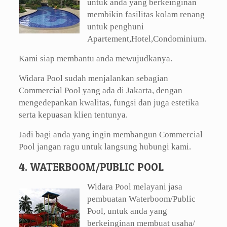
untuk anda yang berkeinginan
membikin fasilitas kolam renang
untuk penghuni
Apartement,Hotel,Condominium.
Kami siap membantu anda mewujudkanya.
Widara Pool sudah menjalankan sebagian
Commercial Pool yang ada di Jakarta, dengan
mengedepankan kwalitas, fungsi dan juga estetika
serta kepuasan klien tentunya.
Jadi bagi anda yang ingin membangun Commercial
Pool jangan ragu untuk langsung hubungi kami.
4. WATERBOOM/PUBLIC POOL
Widara Pool melayani jasa
pembuatan Waterboom/Public
Pool, untuk anda yang
berkeinginan membuat usaha/