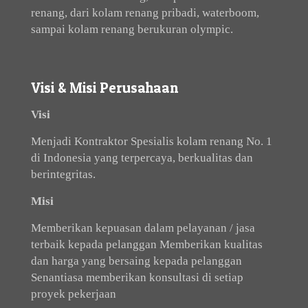
renang, dari kolam renang pribadi, waterboom,
sampai kolam renang berukuran olympic.
Visi & Misi Perusahaan
Visi
Menjadi Kontraktor Spesialis kolam renang No. 1
di Indonesia yang terpercaya, berkualitas dan
berintegritas.
Misi
Memberikan kepuasan dalam pelayanan / jasa
terbaik kepada pelanggan Memberikan kualitas
dan harga yang bersaing kepada pelanggan
Senantiasa memberikan konsultasi di setiap
proyek pekerjaan