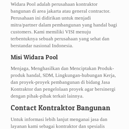
Widara Pool adalah perusahaan kontraktor
bangunan di area jakarta atau general contractor.
Perusahaan ini didirikan untuk menjadi
mitra/partner dalam pembangunan yang handal bagi
customers. Kami memiliki VISI menuju
terbentuknya sebuah perusahaan yang sehat dan
berstandar nasional Indonesia.
Misi Widara Pool
Menjaga, Menghasilkan dan Menciptakan Produk-
produk handal, SDM, Lingkungan-hubungan Kerja,
dan proyek-proyek pembangunan di bidang Jasa
Kontraktor dan pengelolaan proyek agar bersinergi
dengan pihak-pihak terkait lainnya.
Contact Kontraktor Bangunan
Untuk informasi lebih lanjut menganai jasa dan
layanan kami sebagai kontraktor dan spesialis