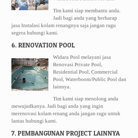
Tim kami siap membantu anda.
Jadi bagi anda yang berharap
jasa Instalasi kolam renangnya saja jangan ragu
segera hubungi kami.
6. RENOVATION POOL
Widara Pool melayani jasa
Renovasi Private Pool,
Residential Pool, Commercial
Pool, Waterboom/Public Pool dan
lainnya.
Tim kami siap menolong anda
mewujudkanya. Jadi bagi anda yang ingin
merenovasi kolam renang anda jangan ragu untuk
lantas hubungi kami.
7. PEMBANGUNAN PROJECT LAINNYA