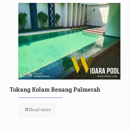
Tukang Kolam Renang Palmerah
Read more