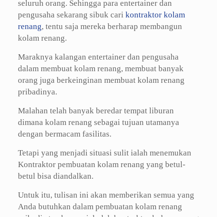
seluruh orang. Sehingga para entertainer dan
pengusaha sekarang sibuk cari
kontraktor kolam
renang
, tentu saja mereka berharap membangun
kolam renang.
Maraknya kalangan entertainer dan pengusaha
dalam membuat kolam renang, membuat banyak
orang juga berkeinginan membuat kolam renang
pribadinya.
Malahan telah banyak beredar tempat liburan
dimana kolam renang sebagai tujuan utamanya
dengan bermacam fasilitas.
Tetapi yang menjadi situasi sulit ialah menemukan
Kontraktor pembuatan kolam renang yang betul-
betul bisa diandalkan.
Untuk itu, tulisan ini akan memberikan semua yang
Anda butuhkan dalam pembuatan kolam renang