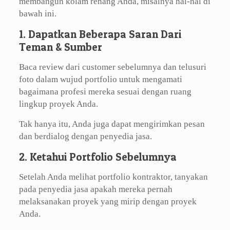
membangun kolam renang Anda, misalnya hal-hal di
bawah ini.
1. Dapatkan Beberapa Saran Dari
Teman & Sumber
Baca review dari customer sebelumnya dan telusuri
foto dalam wujud portfolio untuk mengamati
bagaimana profesi mereka sesuai dengan ruang
lingkup proyek Anda.
Tak hanya itu, Anda juga dapat mengirimkan pesan
dan berdialog dengan penyedia jasa.
2. Ketahui Portfolio Sebelumnya
Setelah Anda melihat portfolio kontraktor, tanyakan
pada penyedia jasa apakah mereka pernah
melaksanakan proyek yang mirip dengan proyek
Anda.