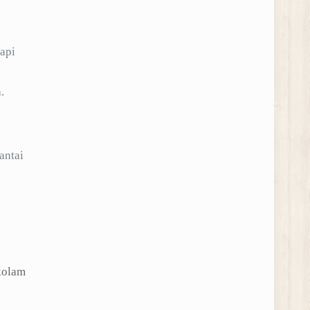
api
.
antai
kolam