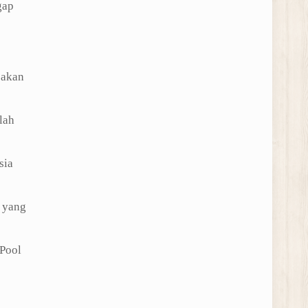
gap
 akan
lah
sia
 yang
Pool