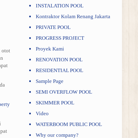
INSTALATION POOL
Kontraktor Kolam Renang Jakarta
PRIVATE POOL
PROGRESS PROJECT
Proyek Kami
 otot
an
RENOVATION POOL
apat
RESIDENTIAL POOL
Sample Page
nda
SEMI OVERFLOW POOL
SKIMMER POOL
perty
Video
i
WATERBOOM PUBLIC POOL
apat
Why our company?