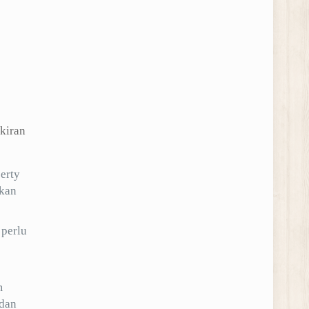
kiran
erty
rkan
 perlu
m
 dan