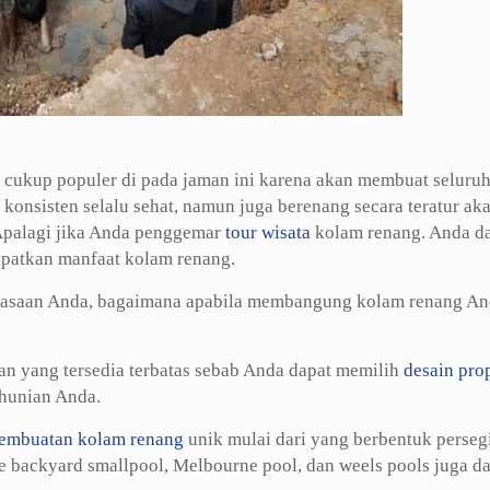
g cukup populer di pada jaman ini karena akan membuat seluruh
onsisten selalu sehat, namun juga berenang secara teratur ak
Apalagi jika Anda penggemar
tour wisata
kolam renang. Anda d
patkan manfaat kolam renang.
ebiasaan Anda, bagaimana apabila membangung kolam renang A
n yang tersedia terbatas sebab Anda dapat memilih
desain pro
hunian Anda.
embuatan kolam renang
unik mulai dari yang berbentuk perseg
e backyard smallpool, Melbourne pool, dan weels pools juga d