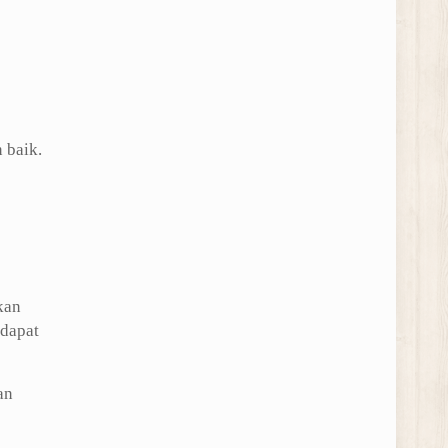
 baik.
kan
 dapat
an