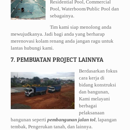
Residential Pool, Commercial
Pool, Waterboom/Public Pool dan
sebagainya.
Tim kami siap menolong anda
mewujudkanya. Jadi bagi anda yang berharap
merenovasi kolam renang anda jangan ragu untuk
lantas hubungi kami.
7. PEMBUATAN PROJECT LAINNYA
Berdasarkan fokus
cara kerja di
bidang konstruksi
dan bangunan,
Kami melayani
berbagai
pelaksanaan
bangunan seperti
pembangunan jalan tol
, lapangan
tembak, Pengerukan tanah, dan lainnya.