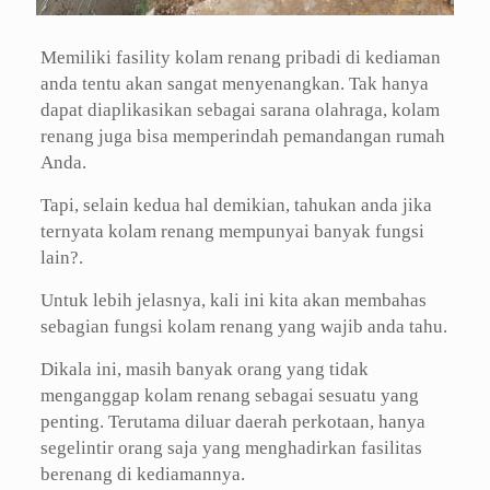
Memiliki fasility kolam renang pribadi di kediaman
anda tentu akan sangat menyenangkan. Tak hanya
dapat diaplikasikan sebagai sarana olahraga, kolam
renang juga bisa memperindah pemandangan rumah
Anda.
Tapi, selain kedua hal demikian, tahukan anda jika
ternyata kolam renang mempunyai banyak fungsi
lain?.
Untuk lebih jelasnya, kali ini kita akan membahas
sebagian fungsi kolam renang yang wajib anda tahu.
Dikala ini, masih banyak orang yang tidak
menganggap kolam renang sebagai sesuatu yang
penting. Terutama diluar daerah perkotaan, hanya
segelintir orang saja yang menghadirkan fasilitas
berenang di kediamannya.