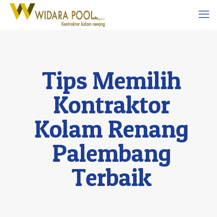
Tips Memilih
Kontraktor
Kolam Renang
Palembang
Terbaik