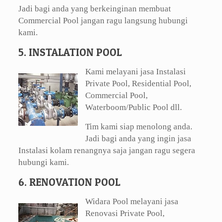
Jadi bagi anda yang berkeinginan membuat
Commercial Pool jangan ragu langsung hubungi
kami.
5. INSTALATION POOL
Kami melayani jasa Instalasi
Private Pool, Residential Pool,
Commercial Pool,
Waterboom/Public Pool dll.
Tim kami siap menolong anda.
Jadi bagi anda yang ingin jasa
Instalasi kolam renangnya saja jangan ragu segera
hubungi kami.
6. RENOVATION POOL
Widara Pool melayani jasa
Renovasi Private Pool,