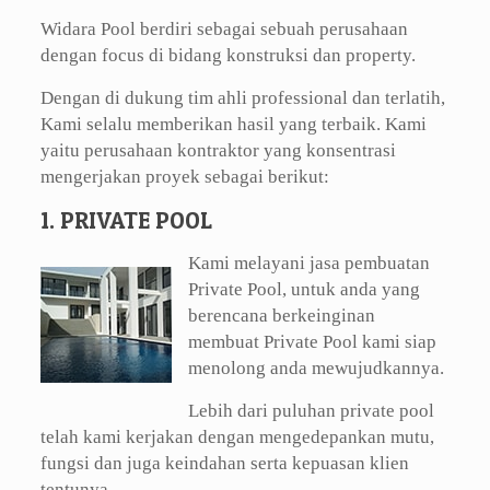
Widara Pool berdiri sebagai sebuah perusahaan
dengan focus di bidang konstruksi dan property.
Dengan di dukung tim ahli professional dan terlatih,
Kami selalu memberikan hasil yang terbaik. Kami
yaitu perusahaan kontraktor yang konsentrasi
mengerjakan proyek sebagai berikut:
1. PRIVATE POOL
Kami melayani jasa pembuatan
Private Pool, untuk anda yang
berencana berkeinginan
membuat Private Pool kami siap
menolong anda mewujudkannya.
Lebih dari puluhan private pool
telah kami kerjakan dengan mengedepankan mutu,
fungsi dan juga keindahan serta kepuasan klien
tentunya.