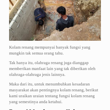
Kolam renang mempunyai banyak fungsi yang
mungkin tak semua orang tahu.
Tak hanya itu, olahraga renang juga dianggap
memberikan manfaat lain yang tak diberikan oleh
olahraga-olahraga jenis lainnya.
Maka dari itu, untuk menumbuhkan kesadaran
masyarakat akan pentingnya kolam renang, berikut
kami uraikan uraian tentang fungsi kolam renang
yang semestinya anda ketahui.