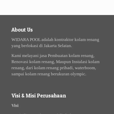
About Us
WIDARA POOL adalah kontraktor kolam renang
yang berlokasi di Jakarta Selatan.
Kami melayani jasa Pembuatan kolam renang,
Renovasi kolam renang, Maupun Instalasi kolam
renang, dari kolam renang pribadi, waterboom,
sampai kolam renang berukuran olympic.
Visi & Misi Perusahaan
Visi