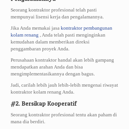
Seorang kontraktor profesional telah pasti
mempunyai lisensi kerja dan pengalamannya.
Jika Anda memakai jasa
kontraktor pembangunan
kolam renang
, Anda telah pasti menginginkan
kemudahan dalam memberikan direksi
penggambaran proyek Anda.
Perusahaan kontraktor handal akan lebih gampang
mendapatkan arahan Anda dan bisa
mengimplementasikannya dengan bagus.
Jadi, carilah lebih jauh lebih-lebih mengenai riwayat
kontraktor kolam renang Anda.
#2. Bersikap Kooperatif
Seorang kontraktor profesional tentu akan paham di
mana dia berdiri.