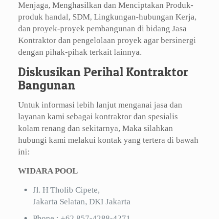
Menjaga, Menghasilkan dan Menciptakan Produk-
produk handal, SDM, Lingkungan-hubungan Kerja,
dan proyek-proyek pembangunan di bidang Jasa
Kontraktor dan pengelolaan proyek agar bersinergi
dengan pihak-pihak terkait lainnya.
Diskusikan Perihal Kontraktor
Bangunan
Untuk informasi lebih lanjut menganai jasa dan
layanan kami sebagai kontraktor dan spesialis
kolam renang dan sekitarnya, Maka silahkan
hubungi kami melakui kontak yang tertera di bawah
ini:
WIDARA POOL
Jl. H Tholib Cipete,
Jakarta Selatan, DKI Jakarta
Phone :
+62 857-4288-4271