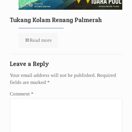
Tukang Kolam Renang Palmerah
Read more
Leave a Reply
Your email address will not be published.
Required
fields are marked
*
Comment
*