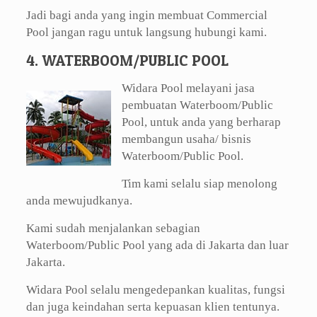
Jadi bagi anda yang ingin membuat Commercial
Pool jangan ragu untuk langsung hubungi kami.
4. WATERBOOM/PUBLIC POOL
Widara Pool melayani jasa
pembuatan Waterboom/Public
Pool, untuk anda yang berharap
membangun usaha/ bisnis
Waterboom/Public Pool.
Tim kami selalu siap menolong
anda mewujudkanya.
Kami sudah menjalankan sebagian
Waterboom/Public Pool yang ada di Jakarta dan luar
Jakarta.
Widara Pool selalu mengedepankan kualitas, fungsi
dan juga keindahan serta kepuasan klien tentunya.