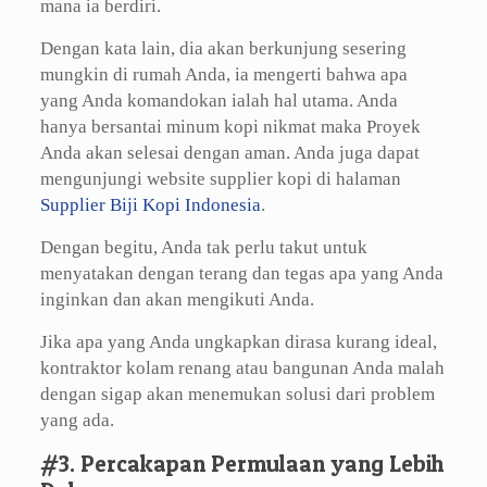
mana ia berdiri.
Dengan kata lain, dia akan berkunjung sesering
mungkin di rumah Anda, ia mengerti bahwa apa
yang Anda komandokan ialah hal utama. Anda
hanya bersantai minum kopi nikmat maka Proyek
Anda akan selesai dengan aman. Anda juga dapat
mengunjungi website supplier kopi di halaman
Supplier Biji Kopi Indonesia
.
Dengan begitu, Anda tak perlu takut untuk
menyatakan dengan terang dan tegas apa yang Anda
inginkan dan akan mengikuti Anda.
Jika apa yang Anda ungkapkan dirasa kurang ideal,
kontraktor kolam renang atau bangunan Anda malah
dengan sigap akan menemukan solusi dari problem
yang ada.
#3. Percakapan Permulaan yang Lebih