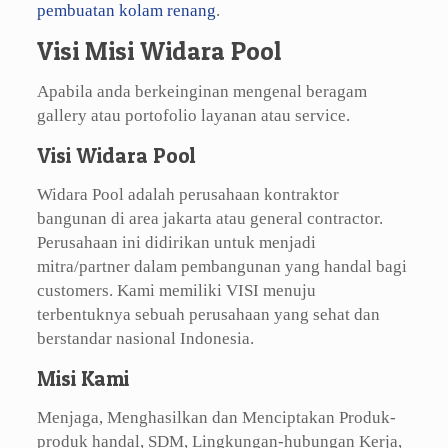
pembuatan kolam renang
.
Visi Misi Widara Pool
Apabila anda berkeinginan mengenal beragam
gallery atau portofolio layanan atau service.
Visi Widara Pool
Widara Pool adalah perusahaan kontraktor
bangunan di area jakarta atau general contractor.
Perusahaan ini didirikan untuk menjadi
mitra/partner dalam pembangunan yang handal bagi
customers. Kami memiliki VISI menuju
terbentuknya sebuah perusahaan yang sehat dan
berstandar nasional Indonesia.
Misi Kami
Menjaga, Menghasilkan dan Menciptakan Produk-
produk handal, SDM, Lingkungan-hubungan Kerja,