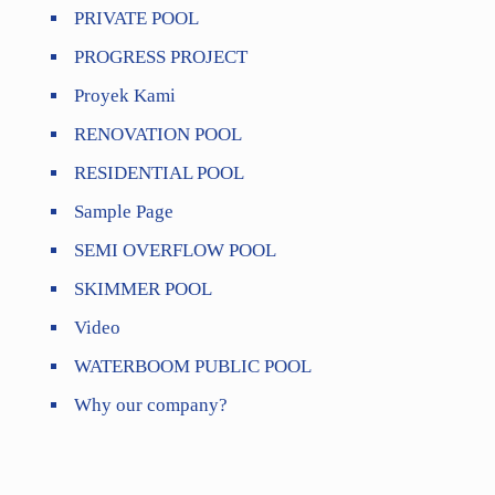
PRIVATE POOL
PROGRESS PROJECT
Proyek Kami
RENOVATION POOL
RESIDENTIAL POOL
Sample Page
SEMI OVERFLOW POOL
SKIMMER POOL
Video
WATERBOOM PUBLIC POOL
Why our company?