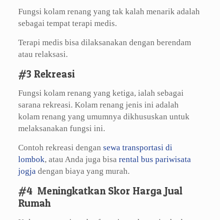
Fungsi kolam renang yang tak kalah menarik adalah
sebagai tempat terapi medis.
Terapi medis bisa dilaksanakan dengan berendam
atau relaksasi.
#3 Rekreasi
Fungsi kolam renang yang ketiga, ialah sebagai
sarana rekreasi. Kolam renang jenis ini adalah
kolam renang yang umumnya dikhususkan untuk
melaksanakan fungsi ini.
Contoh rekreasi dengan
sewa transportasi di
lombok
, atau Anda juga bisa
rental bus pariwisata
jogja
dengan biaya yang murah.
#4 Meningkatkan Skor Harga Jual
Rumah