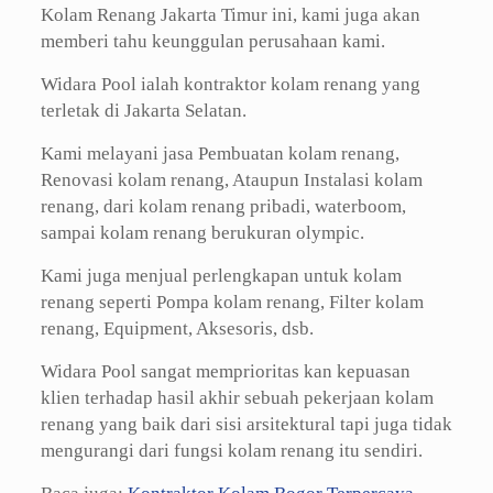
Kolam Renang Jakarta Timur ini, kami juga akan
memberi tahu keunggulan perusahaan kami.
Widara Pool ialah kontraktor kolam renang yang
terletak di Jakarta Selatan.
Kami melayani jasa Pembuatan kolam renang,
Renovasi kolam renang, Ataupun Instalasi kolam
renang, dari kolam renang pribadi, waterboom,
sampai kolam renang berukuran olympic.
Kami juga menjual perlengkapan untuk kolam
renang seperti Pompa kolam renang, Filter kolam
renang, Equipment, Aksesoris, dsb.
Widara Pool sangat memprioritas kan kepuasan
klien terhadap hasil akhir sebuah pekerjaan kolam
renang yang baik dari sisi arsitektural tapi juga tidak
mengurangi dari fungsi kolam renang itu sendiri.