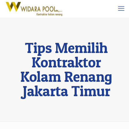
Tips Memilih
Kontraktor
Kolam Renang
Jakarta Timur