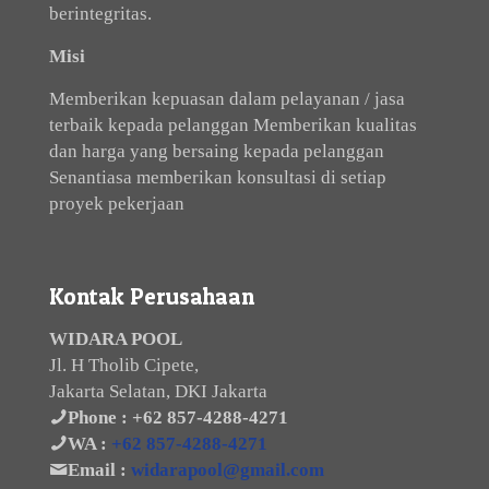
berintegritas.
Misi
Memberikan kepuasan dalam pelayanan / jasa
terbaik kepada pelanggan Memberikan kualitas
dan harga yang bersaing kepada pelanggan
Senantiasa memberikan konsultasi di setiap
proyek pekerjaan
Kontak Perusahaan
WIDARA POOL
Jl. H Tholib Cipete,
Jakarta Selatan, DKI Jakarta
Phone :
+62 857-4288-4271
WA :
+62 857-4288-4271
Email :
widarapool@gmail.com