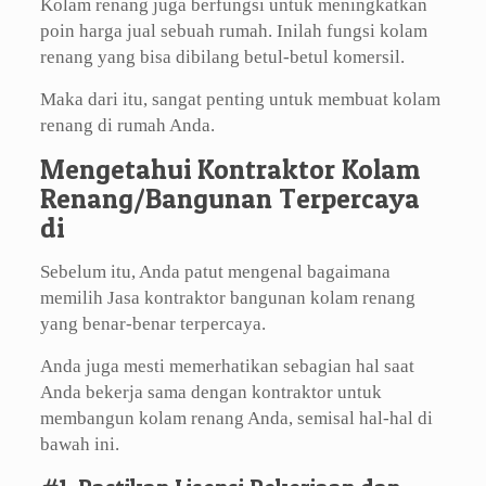
Kolam renang juga berfungsi untuk meningkatkan
poin harga jual sebuah rumah. Inilah fungsi kolam
renang yang bisa dibilang betul-betul komersil.
Maka dari itu, sangat penting untuk membuat kolam
renang di rumah Anda.
Mengetahui Kontraktor Kolam
Renang/Bangunan Terpercaya
di
Sebelum itu, Anda patut mengenal bagaimana
memilih Jasa kontraktor bangunan kolam renang
yang benar-benar terpercaya.
Anda juga mesti memerhatikan sebagian hal saat
Anda bekerja sama dengan kontraktor untuk
membangun kolam renang Anda, semisal hal-hal di
bawah ini.