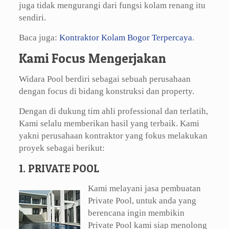
juga tidak mengurangi dari fungsi kolam renang itu
sendiri.
Baca juga:
Kontraktor Kolam Bogor Terpercaya
.
Kami Focus Mengerjakan
Widara Pool berdiri sebagai sebuah perusahaan
dengan focus di bidang konstruksi dan property.
Dengan di dukung tim ahli professional dan terlatih,
Kami selalu memberikan hasil yang terbaik. Kami
yakni perusahaan kontraktor yang fokus melakukan
proyek sebagai berikut:
1. PRIVATE POOL
Kami melayani jasa pembuatan
Private Pool, untuk anda yang
berencana ingin membikin
Private Pool kami siap menolong