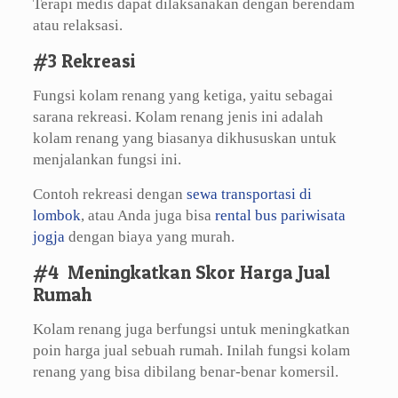
Terapi medis dapat dilaksanakan dengan berendam
atau relaksasi.
#3 Rekreasi
Fungsi kolam renang yang ketiga, yaitu sebagai
sarana rekreasi. Kolam renang jenis ini adalah
kolam renang yang biasanya dikhususkan untuk
menjalankan fungsi ini.
Contoh rekreasi dengan
sewa transportasi di
lombok
, atau Anda juga bisa
rental bus pariwisata
jogja
dengan biaya yang murah.
#4 Meningkatkan Skor Harga Jual
Rumah
Kolam renang juga berfungsi untuk meningkatkan
poin harga jual sebuah rumah. Inilah fungsi kolam
renang yang bisa dibilang benar-benar komersil.