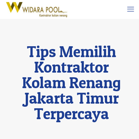
Tips Memilih
Kontraktor
Kolam Renang
Jakarta Timur
Terpercaya