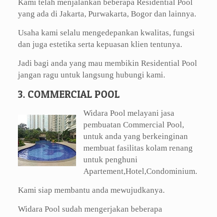
Kami telah menjalankan beberapa Residential Pool
yang ada di Jakarta, Purwakarta, Bogor dan lainnya.
Usaha kami selalu mengedepankan kwalitas, fungsi
dan juga estetika serta kepuasan klien tentunya.
Jadi bagi anda yang mau membikin Residential Pool
jangan ragu untuk langsung hubungi kami.
3. COMMERCIAL POOL
Widara Pool melayani jasa
pembuatan Commercial Pool,
untuk anda yang berkeinginan
membuat fasilitas kolam renang
untuk penghuni
Apartement,Hotel,Condominium.
Kami siap membantu anda mewujudkanya.
Widara Pool sudah mengerjakan beberapa