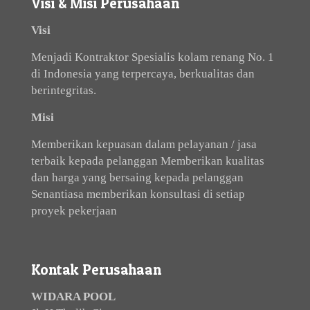
Visi & Misi Perusahaan
Visi
Menjadi Kontraktor Spesialis kolam renang No. 1
di Indonesia yang terpercaya, berkualitas dan
berintegritas.
Misi
Memberikan kepuasan dalam pelayanan / jasa
terbaik kepada pelanggan Memberikan kualitas
dan harga yang bersaing kepada pelanggan
Senantiasa memberikan konsultasi di setiap
proyek pekerjaan
Kontak Perusahaan
WIDARA POOL