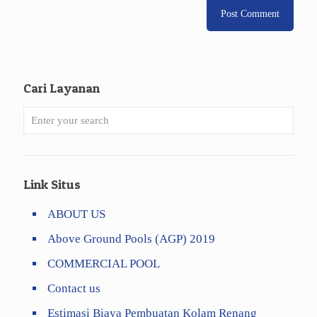
Cari Layanan
Link Situs
ABOUT US
Above Ground Pools (AGP) 2019
COMMERCIAL POOL
Contact us
Estimasi Biaya Pembuatan Kolam Renang