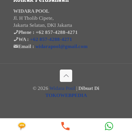
WIDARA POOL
Jl. H Tholib Cipete,
Jakarta Selatan, DKI Jakarta
Phone :
+62 857-4288-4271
WA :
+62 857-4288-4271
Email :
widarapool@gmail.com
©
2026
Widara Pool
|
Dibuat Di
TOKOWEBPEDIA