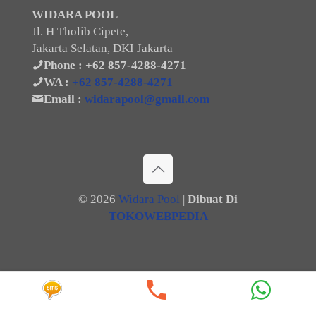
WIDARA POOL
Jl. H Tholib Cipete,
Jakarta Selatan, DKI Jakarta
Phone :
+62 857-4288-4271
WA :
+62 857-4288-4271
Email :
widarapool@gmail.com
©
2026
Widara Pool
|
Dibuat Di
TOKOWEBPEDIA