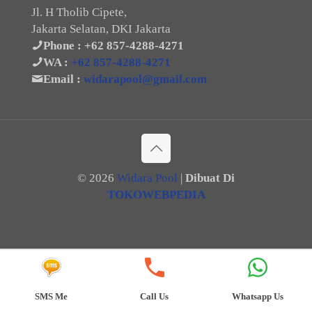
Jl. H Tholib Cipete,
Jakarta Selatan, DKI Jakarta
Phone :
+62 857-4288-4271
WA :
+62 857-4288-4271
Email :
widarapool@gmail.com
©
2026
Widara Pool
|
Dibuat Di
TOKOWEBPEDIA
SMS Me
Call Us
Whatsapp Us