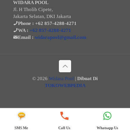
WIDARA POOL
Jl. H Tholib Cipete,
Jakarta Selatan, DKI Jakarta
Phone :
+62 857-4288-4271
WA :
+62 857-4288-4271
Email :
widarapool@gmail.com
©
2026
Widara Pool
|
Dibuat Di
TOKOWEBPEDIA
SMS Me
Call Us
Whatsapp Us