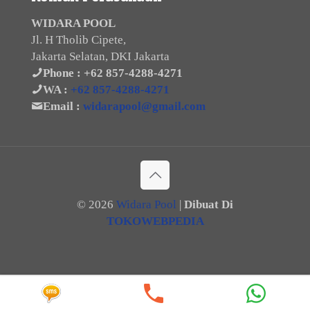
WIDARA POOL
Jl. H Tholib Cipete,
Jakarta Selatan, DKI Jakarta
Phone :
+62 857-4288-4271
WA :
+62 857-4288-4271
Email :
widarapool@gmail.com
©
2026
Widara Pool
|
Dibuat Di
TOKOWEBPEDIA