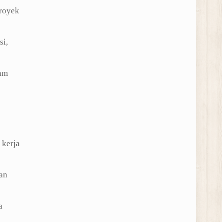
proyek
si,
lam
 kerja
an
a