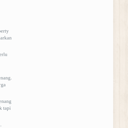
erty
sarkan
erlu
enang.
rga
renang
k tapi
.