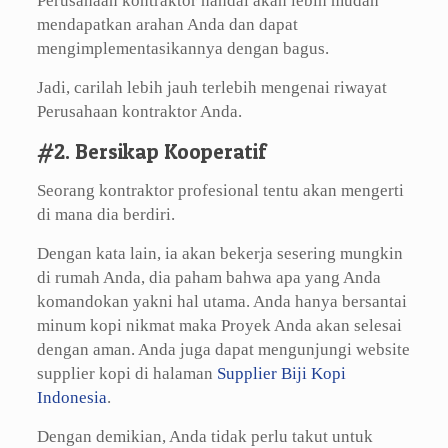
Perusahaan kontraktor handal akan lebih mudah
mendapatkan arahan Anda dan dapat
mengimplementasikannya dengan bagus.
Jadi, carilah lebih jauh terlebih mengenai riwayat
Perusahaan kontraktor Anda.
#2. Bersikap Kooperatif
Seorang kontraktor profesional tentu akan mengerti
di mana dia berdiri.
Dengan kata lain, ia akan bekerja sesering mungkin
di rumah Anda, dia paham bahwa apa yang Anda
komandokan yakni hal utama. Anda hanya bersantai
minum kopi nikmat maka Proyek Anda akan selesai
dengan aman. Anda juga dapat mengunjungi website
supplier kopi di halaman
Supplier Biji Kopi
Indonesia
.
Dengan demikian, Anda tidak perlu takut untuk