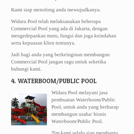
Kami siap menolong anda mewujudkanya.
Widara Pool telah melaksanakan beberapa
Commercial Pool yang ada di Jakarta, dengan
mengedepankan mutu, fungsi dan juga keindahan
serta kepuasan klien tentunya.
Jadi bagi anda yang berkeinginan membangun
Commercial Pool jangan ragu untuk seketika
hubungi kami.
4. WATERBOOM/PUBLIC POOL
Widara Pool melayani jasa
pembuatan Waterboom/Public
Pool, untuk anda yang berharap
membangun usaha/ bisnis
Waterboom/Public Pool.
Tim kami selalu siap membantu