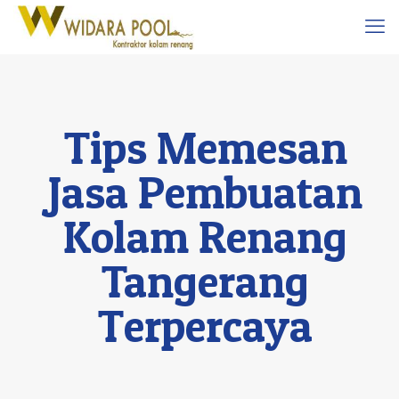
Tips Memesan
Jasa Pembuatan
Kolam Renang
Tangerang
Terpercaya