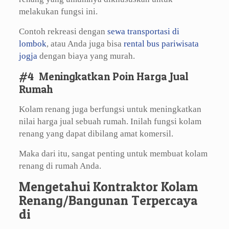
melakukan fungsi ini.
Contoh rekreasi dengan
sewa transportasi di
lombok
, atau Anda juga bisa
rental bus pariwisata
jogja
dengan biaya yang murah.
#4 Meningkatkan Poin Harga Jual
Rumah
Kolam renang juga berfungsi untuk meningkatkan
nilai harga jual sebuah rumah. Inilah fungsi kolam
renang yang dapat dibilang amat komersil.
Maka dari itu, sangat penting untuk membuat kolam
renang di rumah Anda.
Mengetahui Kontraktor Kolam
Renang/Bangunan Terpercaya
di