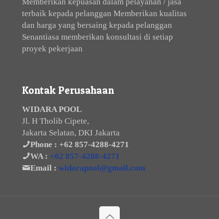
Memberikan kepuasan dalam pelayanan / jasa
terbaik kepada pelanggan Memberikan kualitas
dan harga yang bersaing kepada pelanggan
Senantiasa memberikan konsultasi di setiap
proyek pekerjaan
Kontak Perusahaan
WIDARA POOL
Jl. H Tholib Cipete,
Jakarta Selatan, DKI Jakarta
Phone :
+62 857-4288-4271
WA :
+62 857-4288-4271
Email :
widarapool@gmail.com