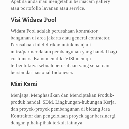
Apabila anda mau mengetahui bermacam gallery
atau portofolio layanan atau service.
Visi Widara Pool
Widara Pool adalah perusahaan kontraktor
bangunan di area jakarta atau general contractor.
Perusahaan ini didirikan untuk menjadi
mitra/partner dalam pembangunan yang handal bagi
customers. Kami memiliki VISI menuju
terbentuknya sebuah perusahaan yang sehat dan
berstandar nasional Indonesia.
Misi Kami
Menjaga, Menghasilkan dan Menciptakan Produk-
produk handal, SDM, Lingkungan-hubungan Kerja,
dan proyek-proyek pembangunan di bidang Jasa
Kontraktor dan pengelolaan proyek agar bersinergi
dengan pihak-pihak terkait lainnya.