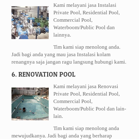
Kami melayani jasa Instalasi
Private Pool, Residential Pool,
Commercial Pool,
Waterboom/Public Pool dan
lainnya.
Tim kami siap menolong anda.
Jadi bagi anda yang mau jasa Instalasi kolam
renangnya saja jangan ragu langsung hubungi kami.
6. RENOVATION POOL
Kami melayani jasa Renovasi
Private Pool, Residential Pool,
Commercial Pool,
Waterboom/Public Pool dan lain-
lain.
Tim kami siap menolong anda
mewujudkanya. Jadi bagi anda yang berharap