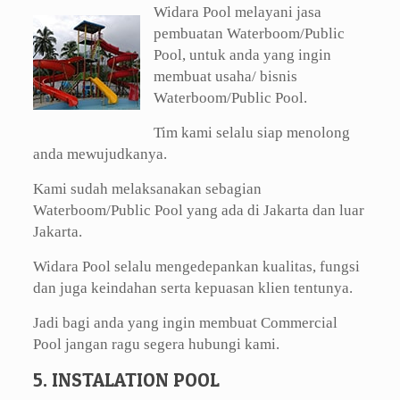
Widara Pool melayani jasa
pembuatan Waterboom/Public
Pool, untuk anda yang ingin
membuat usaha/ bisnis
Waterboom/Public Pool.
Tim kami selalu siap menolong
anda mewujudkanya.
Kami sudah melaksanakan sebagian
Waterboom/Public Pool yang ada di Jakarta dan luar
Jakarta.
Widara Pool selalu mengedepankan kualitas, fungsi
dan juga keindahan serta kepuasan klien tentunya.
Jadi bagi anda yang ingin membuat Commercial
Pool jangan ragu segera hubungi kami.
5. INSTALATION POOL