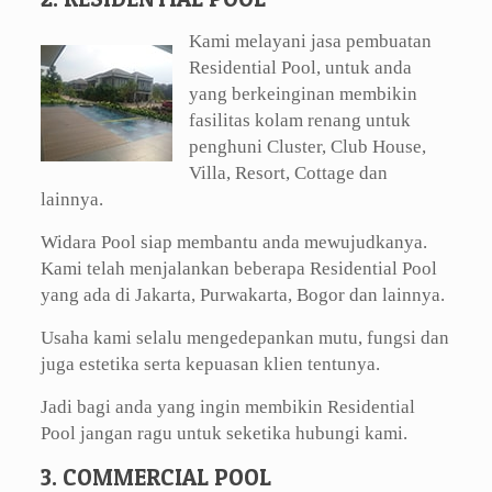
Kami melayani jasa pembuatan
Residential Pool, untuk anda
yang berkeinginan membikin
fasilitas kolam renang untuk
penghuni Cluster, Club House,
Villa, Resort, Cottage dan
lainnya.
Widara Pool siap membantu anda mewujudkanya.
Kami telah menjalankan beberapa Residential Pool
yang ada di Jakarta, Purwakarta, Bogor dan lainnya.
Usaha kami selalu mengedepankan mutu, fungsi dan
juga estetika serta kepuasan klien tentunya.
Jadi bagi anda yang ingin membikin Residential
Pool jangan ragu untuk seketika hubungi kami.
3. COMMERCIAL POOL