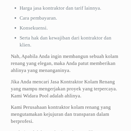
Harga jasa kontraktor dan tarif lainnya.
Cara pembayaran.
Konsekuensi.
Serta hak dan kewajiban dari kontraktor dan
klien.
Nah, Apabila Anda ingin membangun sebuah kolam
renang yang elegan, maka Anda patut memberikan
ahlinya yang menanganinya.
Jika Anda mencari Jasa Kontraktor Kolam Renang
yang mampu mengerjakan proyek yang terpercaya.
Kami Widara Pool adalah ahlinya.
Kami Perusahaan kontraktor kolam renang yang
mengutamakan kejujuran dan transparan dalam
berprofesi.