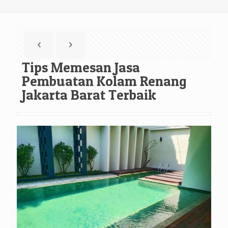
Tips Memesan Jasa
Pembuatan Kolam Renang
Jakarta Barat Terbaik