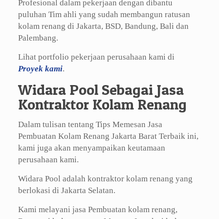
Profesional dalam pekerjaan dengan dibantu
puluhan Tim ahli yang sudah membangun ratusan
kolam renang di Jakarta, BSD, Bandung, Bali dan
Palembang.
Lihat portfolio pekerjaan perusahaan kami di
Proyek kami
.
Widara Pool Sebagai Jasa
Kontraktor Kolam Renang
Dalam tulisan tentang Tips Memesan Jasa
Pembuatan Kolam Renang Jakarta Barat Terbaik ini,
kami juga akan menyampaikan keutamaan
perusahaan kami.
Widara Pool adalah kontraktor kolam renang yang
berlokasi di Jakarta Selatan.
Kami melayani jasa Pembuatan kolam renang,