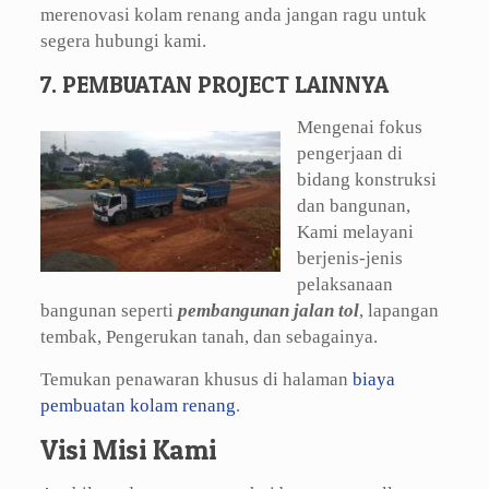
merenovasi kolam renang anda jangan ragu untuk
segera hubungi kami.
7. PEMBUATAN PROJECT LAINNYA
Mengenai fokus
pengerjaan di
bidang konstruksi
dan bangunan,
Kami melayani
berjenis-jenis
pelaksanaan
bangunan seperti
pembangunan jalan tol
, lapangan
tembak, Pengerukan tanah, dan sebagainya.
Temukan penawaran khusus di halaman
biaya
pembuatan kolam renang
.
Visi Misi Kami