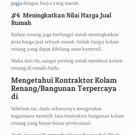
jogja
dengan biaya yang murah.
#4 Meningkatkan Nilai Harga Jual
Rumah
Kolam renang juga berfungsi untuk meningkatkan
poin harga jual sebuah rumah. Inilah fungsi kolam
renang yang dapat dibilang amat komersil.
Maka dari itu, sangat penting untuk membuat kolam
renang di rumah Anda.
Mengetahui Kontraktor Kolam
Renang/Bangunan Terpercaya
di
Sebelum itu, Anda seharusnya mengetahui
bagaimana memilih Jasa kontraktor bangunan kolam
renang yang benar-benar profesional.
Anda juga wajib memerhatikan sebagian hal dikala