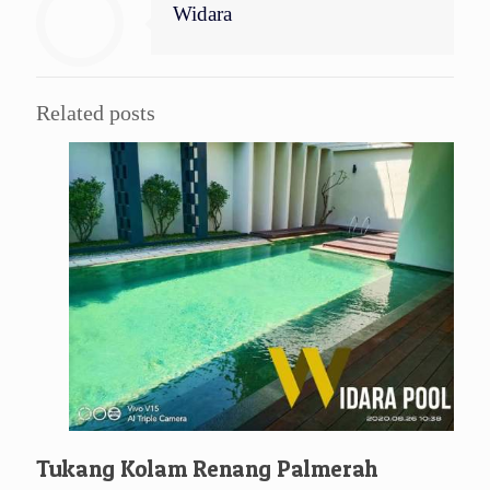
Widara
Related posts
Tukang Kolam Renang Palmerah