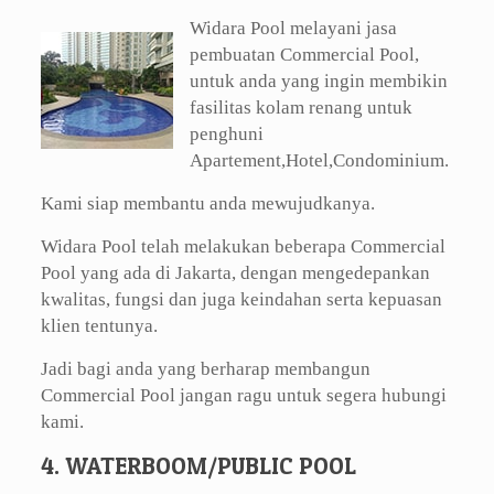
Widara Pool melayani jasa
pembuatan Commercial Pool,
untuk anda yang ingin membikin
fasilitas kolam renang untuk
penghuni
Apartement,Hotel,Condominium.
Kami siap membantu anda mewujudkanya.
Widara Pool telah melakukan beberapa Commercial
Pool yang ada di Jakarta, dengan mengedepankan
kwalitas, fungsi dan juga keindahan serta kepuasan
klien tentunya.
Jadi bagi anda yang berharap membangun
Commercial Pool jangan ragu untuk segera hubungi
kami.
4. WATERBOOM/PUBLIC POOL