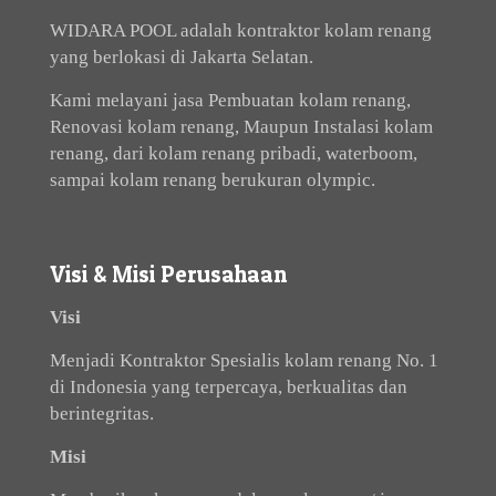
WIDARA POOL adalah kontraktor kolam renang
yang berlokasi di Jakarta Selatan.
Kami melayani jasa Pembuatan kolam renang,
Renovasi kolam renang, Maupun Instalasi kolam
renang, dari kolam renang pribadi, waterboom,
sampai kolam renang berukuran olympic.
Visi & Misi Perusahaan
Visi
Menjadi Kontraktor Spesialis kolam renang No. 1
di Indonesia yang terpercaya, berkualitas dan
berintegritas.
Misi