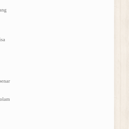
ang
isa
benar
kolam