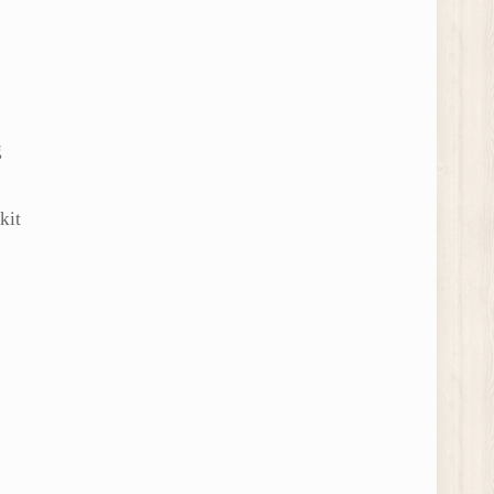
g
kit