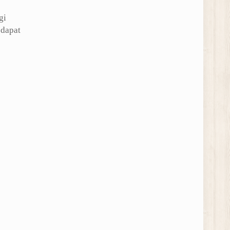
gi
 dapat