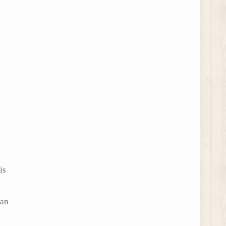
is
ian