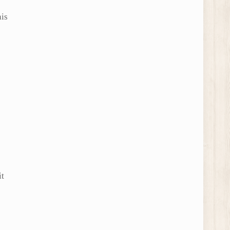
nis
it