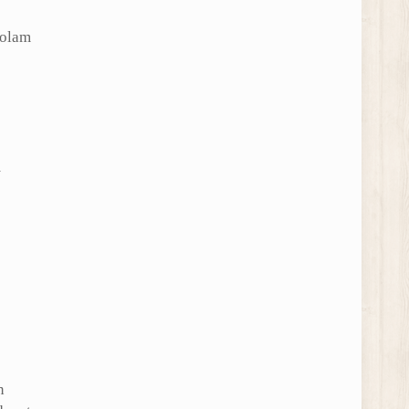
kolam
m
n