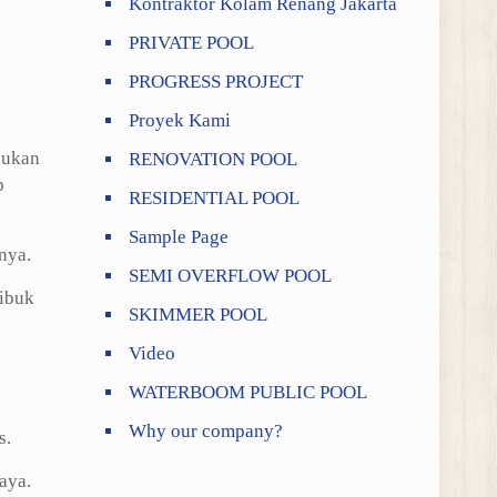
Kontraktor Kolam Renang Jakarta
PRIVATE POOL
PROGRESS PROJECT
Proyek Kami
bukan
RENOVATION POOL
p
RESIDENTIAL POOL
Sample Page
nya.
SEMI OVERFLOW POOL
sibuk
SKIMMER POOL
Video
WATERBOOM PUBLIC POOL
Why our company?
s.
aya.