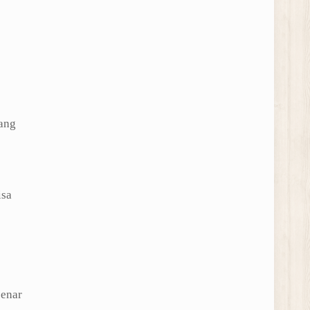
ang
isa
benar