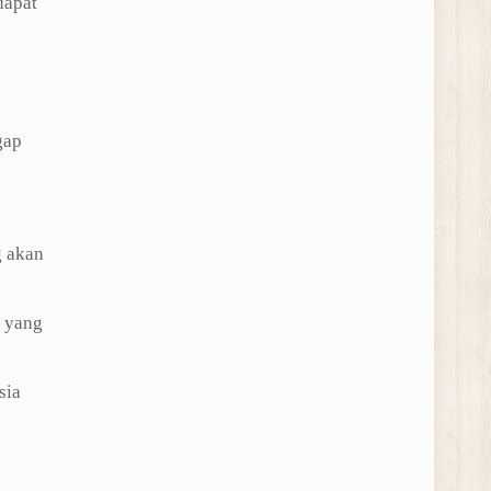
dapat
gap
g akan
h yang
sia