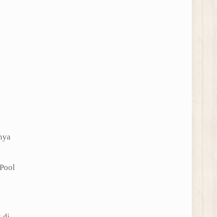
nya
Pool
 di