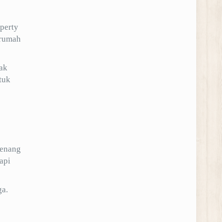
perty
 rumah
dak
tuk
renang
api
ga.