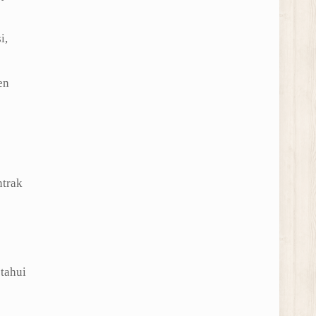
i,
en
ntrak
tahui