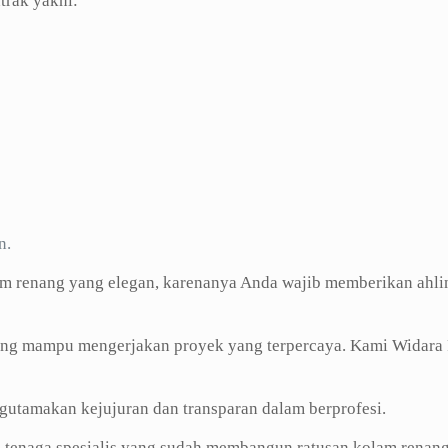
trak yakni:
n.
m renang yang elegan, karenanya Anda wajib memberikan ahli
ang mampu mengerjakan proyek yang terpercaya. Kami Widara 
utamakan kejujuran dan transparan dalam berprofesi.
n tenaga spesialis yang sudah membangun ratusan kolam renang