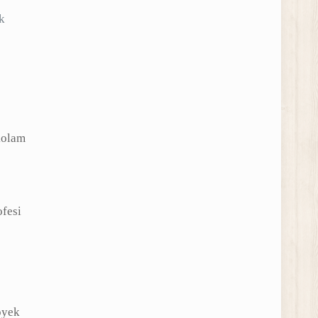
k
kolam
ofesi
oyek