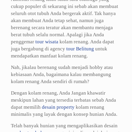
cukup populer di sekarang ini sebab akan membuat
seluruh otot tubuh Anda bergerak aktif. Tak hanya
akan membuat Anda tetap sehat, namun juga
berenang secara teratur akan membantu menjaga
berat tubuh selalu normal. Apalagi jika Anda
penggemar
tour wisata
kolam renang. Anda dapat
juga bergabung di agency
tour Belitung
untuk
mendapatkan manfaat kolam renang.
Nah, jikalau berenang sudah menjadi hobby atau
kebiasaan Anda, bagaimana kalau membangung
kolam renang Anda sendiri di rumah?
Dengan kolam renang, Anda Jangan khawatir
meskipun lahan yang tersedia terbatas sebab Anda
dapat memilih
desain property
kolam renang
minimalis yang layak dengan konsep hunian Anda.
Telah banyak hunian yang mengaplikasikan desain