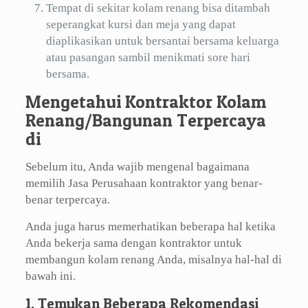
Tempat di sekitar kolam renang bisa ditambah
seperangkat kursi dan meja yang dapat
diaplikasikan untuk bersantai bersama keluarga
atau pasangan sambil menikmati sore hari
bersama.
Mengetahui Kontraktor Kolam
Renang/Bangunan Terpercaya
di
Sebelum itu, Anda wajib mengenal bagaimana
memilih Jasa Perusahaan kontraktor yang benar-
benar terpercaya.
Anda juga harus memerhatikan beberapa hal ketika
Anda bekerja sama dengan kontraktor untuk
membangun kolam renang Anda, misalnya hal-hal di
bawah ini.
1. Temukan Beberapa Rekomendasi