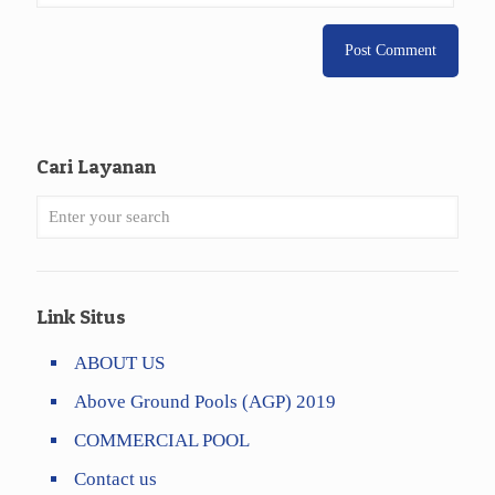
Cari Layanan
Link Situs
ABOUT US
Above Ground Pools (AGP) 2019
COMMERCIAL POOL
Contact us