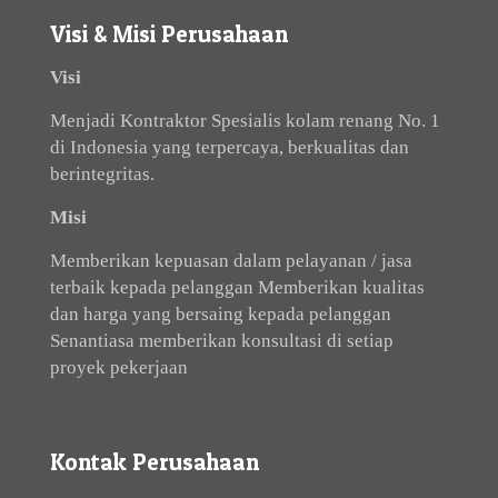
Visi & Misi Perusahaan
Visi
Menjadi Kontraktor Spesialis kolam renang No. 1
di Indonesia yang terpercaya, berkualitas dan
berintegritas.
Misi
Memberikan kepuasan dalam pelayanan / jasa
terbaik kepada pelanggan Memberikan kualitas
dan harga yang bersaing kepada pelanggan
Senantiasa memberikan konsultasi di setiap
proyek pekerjaan
Kontak Perusahaan