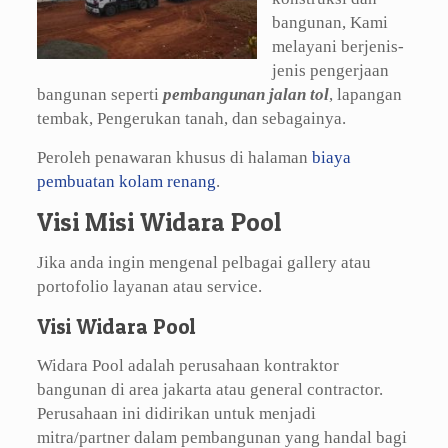
bangunan, Kami
melayani berjenis-
jenis pengerjaan
bangunan seperti
pembangunan jalan tol
, lapangan
tembak, Pengerukan tanah, dan sebagainya.
Peroleh penawaran khusus di halaman
biaya
pembuatan kolam renang
.
Visi Misi Widara Pool
Jika anda ingin mengenal pelbagai gallery atau
portofolio layanan atau service.
Visi Widara Pool
Widara Pool adalah perusahaan kontraktor
bangunan di area jakarta atau general contractor.
Perusahaan ini didirikan untuk menjadi
mitra/partner dalam pembangunan yang handal bagi