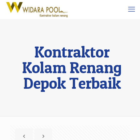
Kontraktor
Kolam Renang
Depok Terbaik