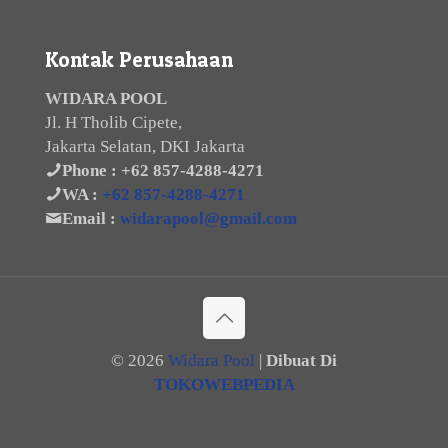
Kontak Perusahaan
WIDARA POOL
Jl. H Tholib Cipete,
Jakarta Selatan, DKI Jakarta
Phone :
+62 857-4288-4271
WA :
+62 857-4288-4271
Email :
widarapool@gmail.com
©
2026
Widara Pool
|
Dibuat Di
TOKOWEBPEDIA