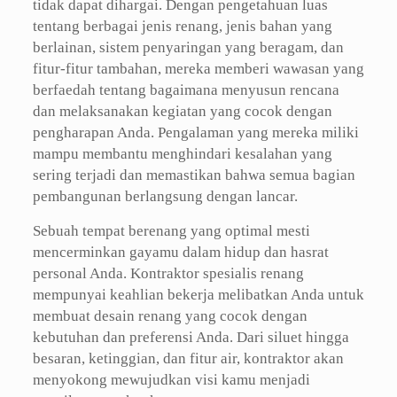
tidak dapat dihargai. Dengan pengetahuan luas
tentang berbagai jenis renang, jenis bahan yang
berlainan, sistem penyaringan yang beragam, dan
fitur-fitur tambahan, mereka memberi wawasan yang
berfaedah tentang bagaimana menyusun rencana
dan melaksanakan kegiatan yang cocok dengan
pengharapan Anda. Pengalaman yang mereka miliki
mampu membantu menghindari kesalahan yang
sering terjadi dan memastikan bahwa semua bagian
pembangunan berlangsung dengan lancar.
Sebuah tempat berenang yang optimal mesti
mencerminkan gayamu dalam hidup dan hasrat
personal Anda. Kontraktor spesialis renang
mempunyai keahlian bekerja melibatkan Anda untuk
membuat desain renang yang cocok dengan
kebutuhan dan preferensi Anda. Dari siluet hingga
besaran, ketinggian, dan fitur air, kontraktor akan
menyokong mewujudkan visi kamu menjadi