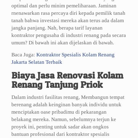
optimal dan perlu minim pemeliharaan. Jaminan
rnenawarkan rasa percaya diri kepada pemilik tanah
tanah bahwa investasi mereka akan terus ada dalam
jangka panjang. Nah, berapa tarif layanan
kontraktor pengusaha di industri renang pada secara
umum? Di bawah ini akan dijelaskan di bawah.
Baca Juga:
Kontraktor Spesialis Kolam Renang
Jakarta Selatan Terbaik
Biaya Jasa Renovasi Kolam
Renang Tanjung Priok
Dalam industri fasilitas renang, Membangun tempat
berenang adalah keinginan banyak individu untuk
menciptakan oase pribadimu di pekarangan
belakang mereka. Namun, sebelumnya terjun ke
proyek ini, penting untuk sadar akan ongkos
bantuan profesional dari kontraktor spesialis