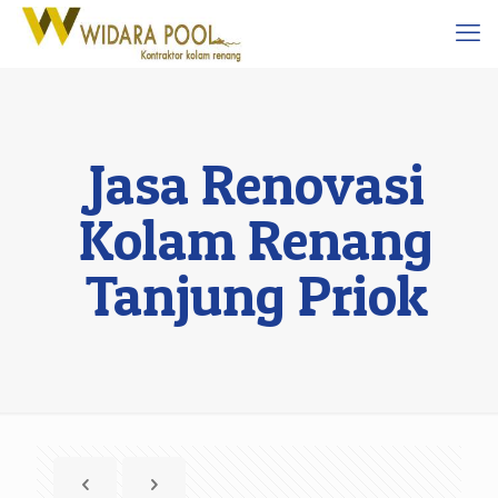
Jasa Renovasi
Kolam Renang
Tanjung Priok