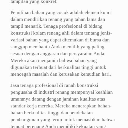
tampilan yang konkret.
Pemilihan bahan yang cocok adalah elemen kunci
dalam mendirikan renang yang tahan lama dan
tampil menarik. Tenaga profesional di bidang
konstruksi kolam renang ahli dalam tentang jenis-
variasi bahan yang dapat ditemukan di bursa dan
sanggup membantu Anda memilih yang paling
sesuai dengan anggaran dan persyaratan Anda.
Mereka akan menjamin bahwa bahan yang
digunakan terbuat dari berkualitas tinggi untuk
mencegah masalah dan kerusakan kemudian hari.
Jasa tenaga profesional di ranah konstruksi
pengusaha di industri renang mempunyai keahlian
umumnya datang dengan jaminan kualitas atas
standar kerja mereka. Mereka menerapkan bahan-
bahan berkualitas tinggi dan pendekatan
pembangunan yang teruji untuk memastikan bahwa
tempat berenang Anda memiliki kekuatan yang