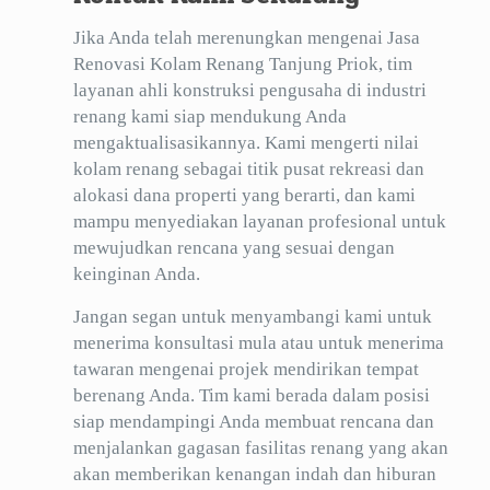
Jika Anda telah merenungkan mengenai Jasa
Renovasi Kolam Renang Tanjung Priok, tim
layanan ahli konstruksi pengusaha di industri
renang kami siap mendukung Anda
mengaktualisasikannya. Kami mengerti nilai
kolam renang sebagai titik pusat rekreasi dan
alokasi dana properti yang berarti, dan kami
mampu menyediakan layanan profesional untuk
mewujudkan rencana yang sesuai dengan
keinginan Anda.
Jangan segan untuk menyambangi kami untuk
menerima konsultasi mula atau untuk menerima
tawaran mengenai projek mendirikan tempat
berenang Anda. Tim kami berada dalam posisi
siap mendampingi Anda membuat rencana dan
menjalankan gagasan fasilitas renang yang akan
akan memberikan kenangan indah dan hiburan