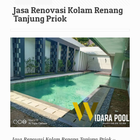
Jasa Renovasi Kolam Renang
Tanjung Priok
Jasa Renovasi Kolam Renang Tanjung Priok
–