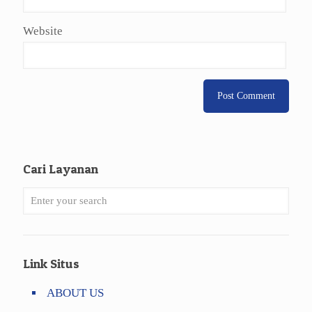
Website
Cari Layanan
Link Situs
ABOUT US