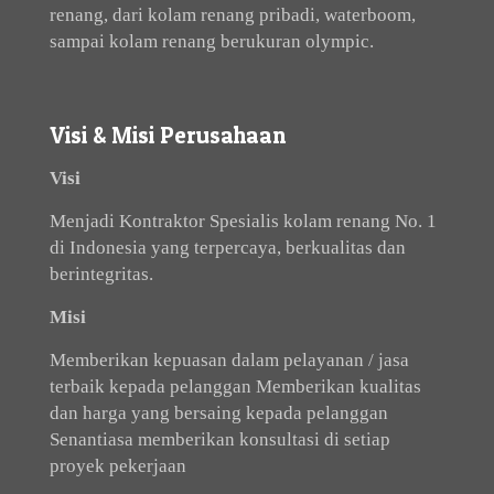
renang, dari kolam renang pribadi, waterboom,
sampai kolam renang berukuran olympic.
Visi & Misi Perusahaan
Visi
Menjadi Kontraktor Spesialis kolam renang No. 1
di Indonesia yang terpercaya, berkualitas dan
berintegritas.
Misi
Memberikan kepuasan dalam pelayanan / jasa
terbaik kepada pelanggan Memberikan kualitas
dan harga yang bersaing kepada pelanggan
Senantiasa memberikan konsultasi di setiap
proyek pekerjaan