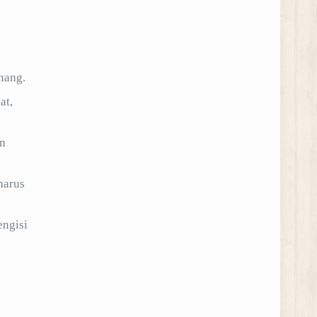
nang.
at,
an
harus
engisi