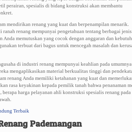
til perairan, spesialis di bidang konstruksi akan membantu
nkret.
lam mendirikan renang yang kuat dan berpenampilan menarik.
di ranah renang mempunyai pengetahuan tentang berbagai jenis
gan Anda memutuskan yang cocok dengan anggaran dan kebutu
unakan terbuat dari bagus untuk mencegah masalah dan kerus
pengusaha di industri renang mempunyai keahlian pada umumnya
reka mengaplikasikan material berkualitas tinggi dan pendekat
am renang Anda memiliki ketahanan yang kuat dan memerluka
ikan rasa keyakinan kepada pemilik tanah bahwa penanaman m
 berapa harga pelayanan ahli konstruksi spesialis renang pada
awah.
ndung Terbaik
m Renang Pademangan