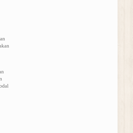
han
akan
an
n
odal