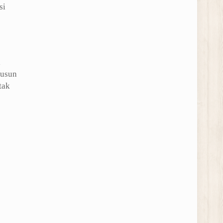
si
i
yusun
tak