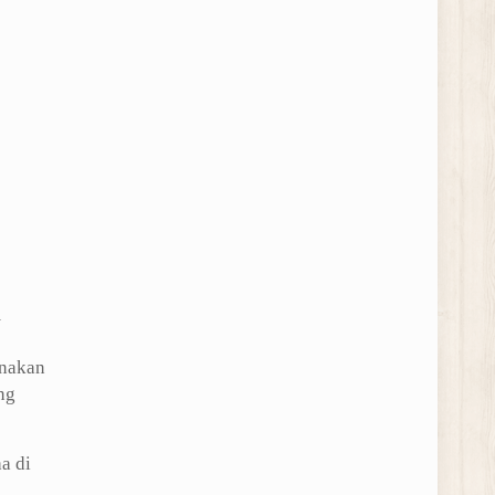
m
anakan
ng
a di