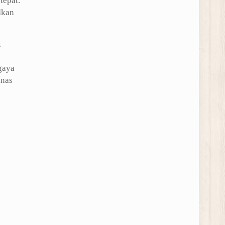
tepat.
dkan
i
gaya
anas