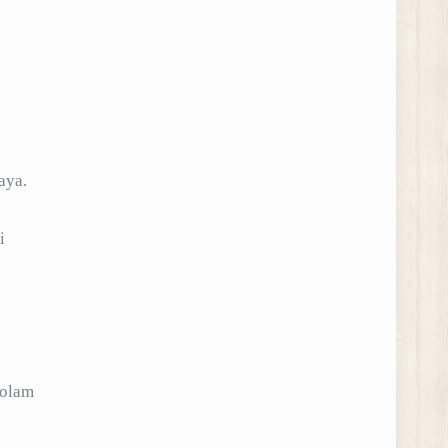
aya.
i
kolam