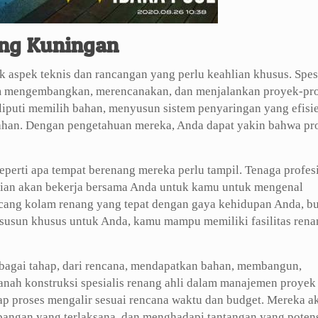
ang Kuningan
spek teknis dan rancangan yang perlu keahlian khusus. Spesi
lam mengembangkan, merencanakan, dan menjalankan proyek-pr
iputi memilih bahan, menyusun sistem penyaringan yang efisie
han. Dengan pengetahuan mereka, Anda dapat yakin bahwa pr
seperti apa tempat berenang mereka perlu tampil. Tenaga profes
lian akan bekerja bersama Anda untuk kamu untuk mengenal
ang kolam renang yang tepat dengan gaya kehidupan Anda, bu
isusun khusus untuk Anda, kamu mampu memiliki fasilitas rena
bagai tahap, dari rencana, mendapatkan bahan, membangun,
ranah konstruksi spesialis renang ahli dalam manajemen proyek
ap proses mengalir sesuai rencana waktu dan budget. Mereka a
angan yang terlaksana, dan menghadapi tantangan yang potens