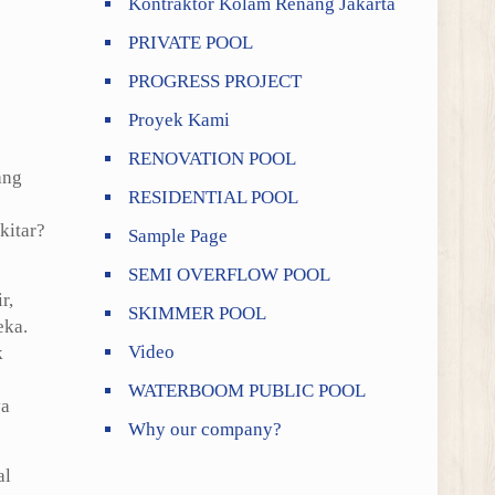
Kontraktor Kolam Renang Jakarta
PRIVATE POOL
PROGRESS PROJECT
Proyek Kami
RENOVATION POOL
ang
RESIDENTIAL POOL
kitar?
Sample Page
SEMI OVERFLOW POOL
r,
SKIMMER POOL
eka.
Video
k
WATERBOOM PUBLIC POOL
ya
Why our company?
al