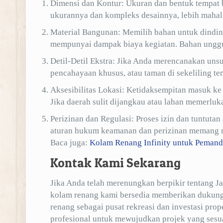
Dimensi dan Kontur: Ukuran dan bentuk tempat 
ukurannya dan kompleks desainnya, lebih mahal
Material Bangunan: Memilih bahan untuk dinding,
mempunyai dampak biaya kegiatan. Bahan unggul 
Detil-Detil Ekstra: Jika Anda merencanakan unsur
pencahayaan khusus, atau taman di sekeliling t
Aksesibilitas Lokasi: Ketidaksempitan masuk ke
Jika daerah sulit dijangkau atau lahan memerluk
Perizinan dan Regulasi: Proses izin dan tuntu
aturan hukum keamanan dan perizinan memang me
Baca juga:
Kolam Renang Infinity untuk Peman
Kontak Kami Sekarang
Jika Anda telah merenungkan berpikir tentang J
kolam renang kami bersedia memberikan dukun
renang sebagai pusat rekreasi dan investasi pr
profesional untuk mewujudkan projek yang sesu