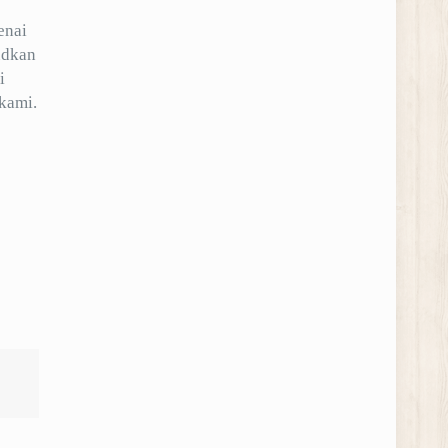
enai
udkan
i
kami.