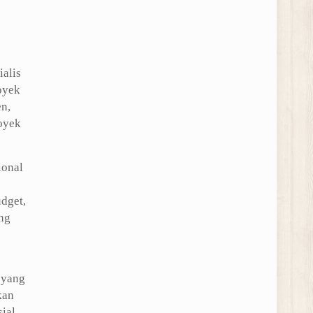
alis
oyek
n,
oyek
ional
dget,
ng
 yang
kan
ial