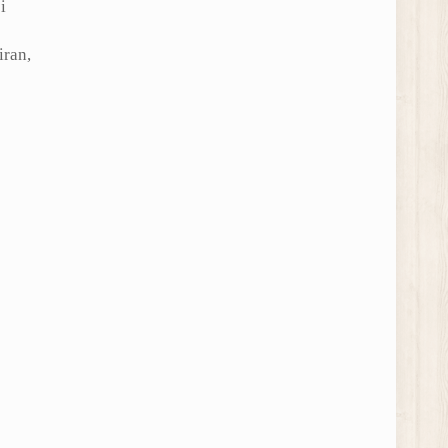
i
iran,