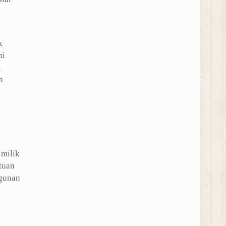
k
ni
m
a
milik
tuan
ngunan