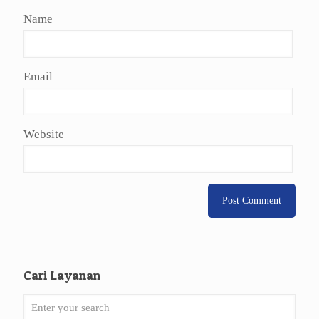
Name
Email
Website
Cari Layanan