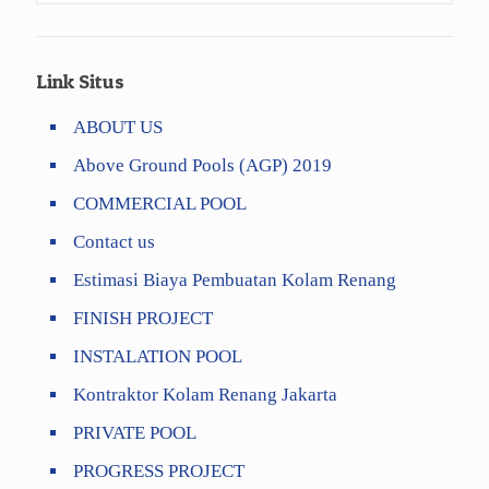
Link Situs
ABOUT US
Above Ground Pools (AGP) 2019
COMMERCIAL POOL
Contact us
Estimasi Biaya Pembuatan Kolam Renang
FINISH PROJECT
INSTALATION POOL
Kontraktor Kolam Renang Jakarta
PRIVATE POOL
PROGRESS PROJECT