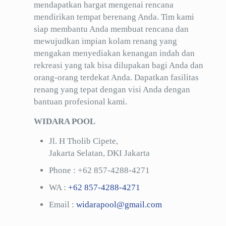
mendapatkan hargat mengenai rencana
mendirikan tempat berenang Anda. Tim kami
siap membantu Anda membuat rencana dan
mewujudkan impian kolam renang yang
mengakan menyediakan kenangan indah dan
rekreasi yang tak bisa dilupakan bagi Anda dan
orang-orang terdekat Anda. Dapatkan fasilitas
renang yang tepat dengan visi Anda dengan
bantuan profesional kami.
WIDARA POOL
Jl. H Tholib Cipete,
Jakarta Selatan, DKI Jakarta
Phone :
+62 857-4288-4271
WA :
+62 857-4288-4271
Email :
widarapool@gmail.com