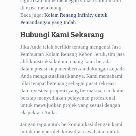
signifikan untuk mencegah situasi sulit hukum
di masa mendatang.
Baca juga:
Kolam Renang Infinity untuk
Pemandangan yang Indah
Hubungi Kami Sekarang
Jika Anda telah berfikir tentang mengenai Jasa
Pembuatan Kolam Renang Kebon Jeruk, tim jasa
ahli konstruksi kolam renang kami berada
dalam posisi siap memberikan dukungan kepada
Anda mengaktualisasikannya. Kami memahami
nilai tempat berenang sebagai pusat rekreasi
dan investasi properti yang bermakna, dan kami
bersiap menyediakan pelayanan profesional
untuk mewujudkan projek yang sesuai dengan
ekspektasi Anda.
Jangan ragu untuk berkomunikasi dengan kami
untuk memperoleh konsultasi awal atau untuk