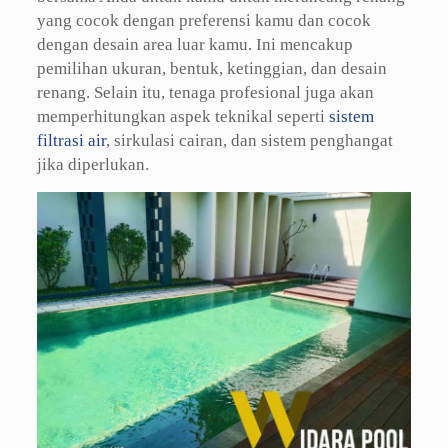
yang cocok dengan preferensi kamu dan cocok
dengan desain area luar kamu. Ini mencakup
pemilihan ukuran, bentuk, ketinggian, dan desain
renang. Selain itu, tenaga profesional juga akan
memperhitungkan aspek teknikal seperti
sistem
filtrasi air
, sirkulasi cairan, dan sistem penghangat
jika diperlukan.