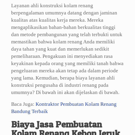
Layanan ahli konstruksi kolam renang
berpengalaman umumnya datang dengan jaminan
kualitas atas kualitas kerja mereka. Mereka
mengaplikasikan bahan-bahan berkualitas tinggi
dan metode pembangunan yang telah terbukti untuk
memastikan bahwa kolam renang Anda memiliki
daya tahan yang kuat dan memerlukan sedikit
pemeliharaan. Pengakuan ini menyediakan rasa
keyakinan kepada orang yang memiliki tanah bahwa
pengeluaran mereka akan tetap ada dalam periode
yang lama. Kemudian, berapa biaya layanan ahli
konstruksi pengusaha di industri renang pada
umumnya? Di bawah ini akan dijelaskan di bawah.
Baca Juga:
Kontraktor Pembuatan Kolam Renang
Bandung Terbaik
Biaya Jasa Pembuatan
Kolam Renang Kebon Jeruk