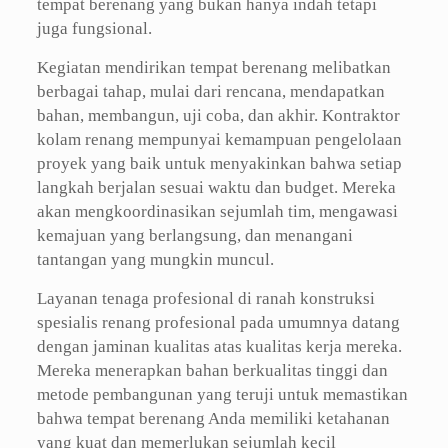
tempat berenang yang bukan hanya indah tetapi
juga fungsional.
Kegiatan mendirikan tempat berenang melibatkan
berbagai tahap, mulai dari rencana, mendapatkan
bahan, membangun, uji coba, dan akhir. Kontraktor
kolam renang mempunyai kemampuan pengelolaan
proyek yang baik untuk menyakinkan bahwa setiap
langkah berjalan sesuai waktu dan budget. Mereka
akan mengkoordinasikan sejumlah tim, mengawasi
kemajuan yang berlangsung, dan menangani
tantangan yang mungkin muncul.
Layanan tenaga profesional di ranah konstruksi
spesialis renang profesional pada umumnya datang
dengan jaminan kualitas atas kualitas kerja mereka.
Mereka menerapkan bahan berkualitas tinggi dan
metode pembangunan yang teruji untuk memastikan
bahwa tempat berenang Anda memiliki ketahanan
yang kuat dan memerlukan sejumlah kecil