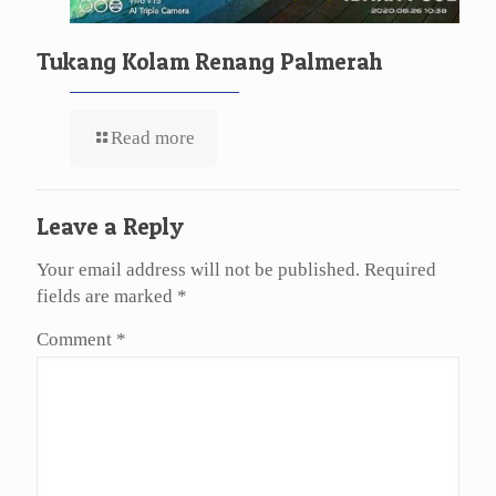
Tukang Kolam Renang Palmerah
Read more
Leave a Reply
Your email address will not be published.
Required
fields are marked
*
Comment
*