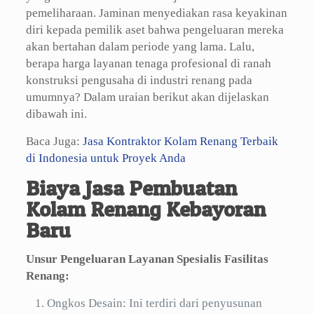
pemeliharaan. Jaminan menyediakan rasa keyakinan
diri kepada pemilik aset bahwa pengeluaran mereka
akan bertahan dalam periode yang lama. Lalu,
berapa harga layanan tenaga profesional di ranah
konstruksi pengusaha di industri renang pada
umumnya? Dalam uraian berikut akan dijelaskan
dibawah ini.
Baca Juga:
Jasa Kontraktor Kolam Renang Terbaik
di Indonesia untuk Proyek Anda
Biaya Jasa Pembuatan
Kolam Renang Kebayoran
Baru
Unsur Pengeluaran Layanan Spesialis Fasilitas
Renang:
Ongkos Desain: Ini terdiri dari penyusunan