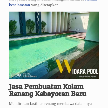
keselamatan
yang ditetapkan.
Jasa Pembuatan Kolam
Renang Kebayoran Baru
Mendirikan fasilitas renang membawa dalamnya