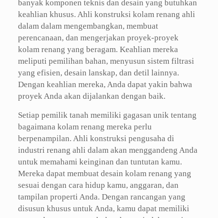
banyak komponen teknis dan desain yang butuhkan
keahlian khusus. Ahli konstruksi kolam renang ahli
dalam dalam mengembangkan, membuat
perencanaan, dan mengerjakan proyek-proyek
kolam renang yang beragam. Keahlian mereka
meliputi pemilihan bahan, menyusun sistem filtrasi
yang efisien, desain lanskap, dan detil lainnya.
Dengan keahlian mereka, Anda dapat yakin bahwa
proyek Anda akan dijalankan dengan baik.
Setiap pemilik tanah memiliki gagasan unik tentang
bagaimana kolam renang mereka perlu
berpenampilan. Ahli konstruksi pengusaha di
industri renang ahli dalam akan menggandeng Anda
untuk memahami keinginan dan tuntutan kamu.
Mereka dapat membuat desain kolam renang yang
sesuai dengan cara hidup kamu, anggaran, dan
tampilan properti Anda. Dengan rancangan yang
disusun khusus untuk Anda, kamu dapat memiliki