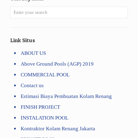
Link Situs
ABOUT US
Above Ground Pools (AGP) 2019
COMMERCIAL POOL
Contact us
Estimasi Biaya Pembuatan Kolam Renang
FINISH PROJECT
INSTALATION POOL
Kontraktor Kolam Renang Jakarta