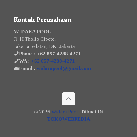
Kontak Perusahaan
WIDARA POOL
Jl. H Tholib Cipete,
Jakarta Selatan, DKI Jakarta
Phone :
+62 857-4288-4271
WA :
+62 857-4288-4271
Email :
widarapool@gmail.com
©
2026
Widara Pool
|
Dibuat Di
TOKOWEBPEDIA