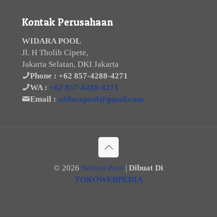
Kontak Perusahaan
WIDARA POOL
Jl. H Tholib Cipete,
Jakarta Selatan, DKI Jakarta
Phone :
+62 857-4288-4271
WA :
+62 857-4288-4271
Email :
widarapool@gmail.com
©
2026
Widara Pool
|
Dibuat Di
TOKOWEBPEDIA