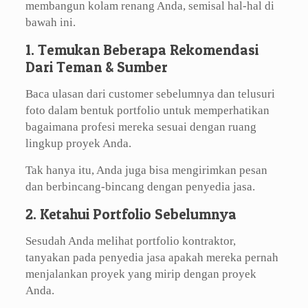
membangun kolam renang Anda, semisal hal-hal di
bawah ini.
1. Temukan Beberapa Rekomendasi
Dari Teman & Sumber
Baca ulasan dari customer sebelumnya dan telusuri
foto dalam bentuk portfolio untuk memperhatikan
bagaimana profesi mereka sesuai dengan ruang
lingkup proyek Anda.
Tak hanya itu, Anda juga bisa mengirimkan pesan
dan berbincang-bincang dengan penyedia jasa.
2. Ketahui Portfolio Sebelumnya
Sesudah Anda melihat portfolio kontraktor,
tanyakan pada penyedia jasa apakah mereka pernah
menjalankan proyek yang mirip dengan proyek
Anda.