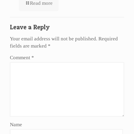
Read more
Leave a Reply
Your email address will not be published.
Required
fields are marked
*
Comment
*
Name