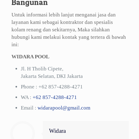
Bangunan
Untuk informasi lebih lanjut menganai jasa dan
layanan kami sebagai kontraktor dan spesialis
kolam renang dan sekitarnya, Maka silahkan
hubungi kami melakui kontak yang tertera di bawah
ini:
WIDARA POOL
Jl. H Tholib Cipete,
Jakarta Selatan, DKI Jakarta
Phone :
+62 857-4288-4271
WA :
+62 857-4288-4271
Email :
widarapool@gmail.com
Widara