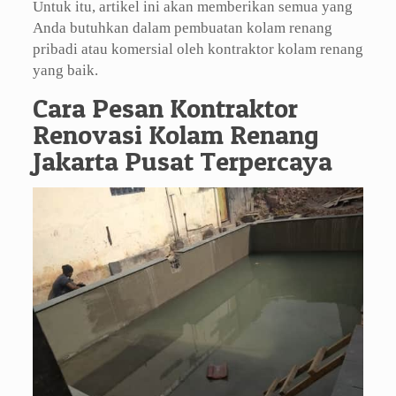
Untuk itu, artikel ini akan memberikan semua yang
Anda butuhkan dalam pembuatan kolam renang
pribadi atau komersial oleh kontraktor kolam renang
yang baik.
Cara Pesan Kontraktor
Renovasi Kolam Renang
Jakarta Pusat Terpercaya