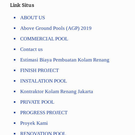
Link Situs
ABOUT US
Above Ground Pools (AGP) 2019
COMMERCIAL POOL
Contact us
Estimasi Biaya Pembuatan Kolam Renang
FINISH PROJECT
INSTALATION POOL
Kontraktor Kolam Renang Jakarta
PRIVATE POOL
PROGRESS PROJECT
Proyek Kami
RENOVATION POOL