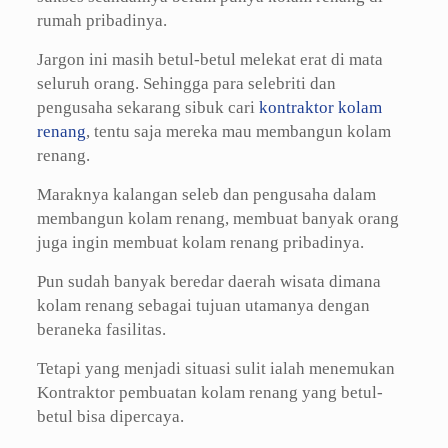
rumah pribadinya.
Jargon ini masih betul-betul melekat erat di mata
seluruh orang. Sehingga para selebriti dan
pengusaha sekarang sibuk cari
kontraktor kolam
renang
, tentu saja mereka mau membangun kolam
renang.
Maraknya kalangan seleb dan pengusaha dalam
membangun kolam renang, membuat banyak orang
juga ingin membuat kolam renang pribadinya.
Pun sudah banyak beredar daerah wisata dimana
kolam renang sebagai tujuan utamanya dengan
beraneka fasilitas.
Tetapi yang menjadi situasi sulit ialah menemukan
Kontraktor pembuatan kolam renang yang betul-
betul bisa dipercaya.