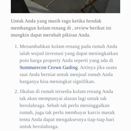
Untuk Anda yang masih ragu ketika hendak
membangun kolam renang di , review berikut ini
mungkin dapat merubah pikiran Anda.
Menambahkan kolam renang pada rumah Anda
ialah wujud investasi yang dapat meningkatkan
poin harga property Anda seperti yang ada di
Summarecon Crown Gading
. Artinya jika suatu
saat Anda berniat untuk menjual rumah Anda
harganya bisa meningkat signifikan.
Jikalau di rumah tersedia kolam renang Anda
tak akan mempunyai alasan lagi untuk tak
berolahraga. Sebab tak perlu meninggalkan
rumah, juga tak perlu membayar karcis masuk
tentu Anda dapat mengaksesnya tiap-tiap hari
untuk berolahraga.