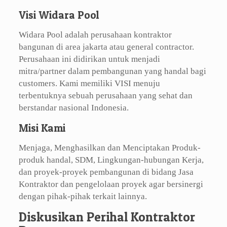
Visi Widara Pool
Widara Pool adalah perusahaan kontraktor
bangunan di area jakarta atau general contractor.
Perusahaan ini didirikan untuk menjadi
mitra/partner dalam pembangunan yang handal bagi
customers. Kami memiliki VISI menuju
terbentuknya sebuah perusahaan yang sehat dan
berstandar nasional Indonesia.
Misi Kami
Menjaga, Menghasilkan dan Menciptakan Produk-
produk handal, SDM, Lingkungan-hubungan Kerja,
dan proyek-proyek pembangunan di bidang Jasa
Kontraktor dan pengelolaan proyek agar bersinergi
dengan pihak-pihak terkait lainnya.
Diskusikan Perihal Kontraktor