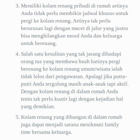
Memiliki kolam renang pribadi di rumah artinya
Anda tidak perlu membikin jadwal khusus untuk
pergi ke kolam renang. Artinya tak perlu
berurusan lagi dengan macet di jalur yang justru
bisa menghilangkan mood Anda dan keluarga
untuk berenang.
Salah satu kesulitan yang tak jarang dihadapi
orang tua yang membawa buah hatinya pergi
berenang ke kolam renang umum/wisata ialah
tidak lolos dari pengawasan. Apalagi jika putra-
putri Anda tergolong masih anak-anak tapi aktif.
Dengan kolam renang di dalam rumah Anda
tentu tak perlu kuatir lagi dengan kejadian hal
yang demikian.
Kolam renang yang dibangun di dalam rumah
juga dapat menjadi sarana menikmati family
time bersama keluarga.