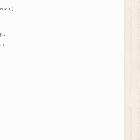
renang
ga.
kan