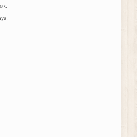
tas.
aya.