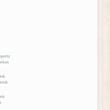
operty
arkan
tak
untuk
lam
n