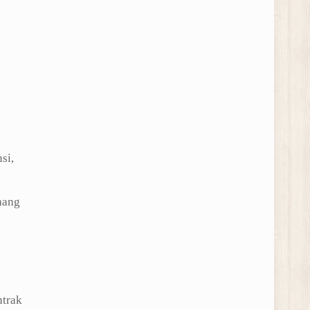
si,
nang
ntrak