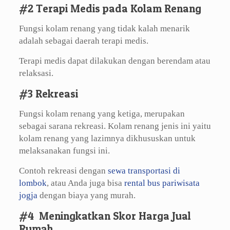
#2 Terapi Medis pada Kolam Renang
Fungsi kolam renang yang tidak kalah menarik
adalah sebagai daerah terapi medis.
Terapi medis dapat dilakukan dengan berendam atau
relaksasi.
#3 Rekreasi
Fungsi kolam renang yang ketiga, merupakan
sebagai sarana rekreasi. Kolam renang jenis ini yaitu
kolam renang yang lazimnya dikhususkan untuk
melaksanakan fungsi ini.
Contoh rekreasi dengan
sewa transportasi di
lombok
, atau Anda juga bisa
rental bus pariwisata
jogja
dengan biaya yang murah.
#4 Meningkatkan Skor Harga Jual
Rumah