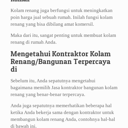
Kolam renang juga berfungsi untuk meningkatkan
poin harga jual sebuah rumah. Inilah fungsi kolam
renang yang bisa dibilang amat komersil.
Maka dari itu, sangat penting untuk membuat kolam
renang di rumah Anda.
Mengetahui Kontraktor Kolam
Renang/Bangunan Terpercaya
di
Sebelum itu, Anda sepatutnya mengetahui
bagaimana memilih Jasa kontraktor bangunan kolam
renang yang benar-benar terpercaya.
Anda juga sepatutnya memerhatikan beberapa hal
ketika Anda bekerja sama dengan kontraktor untuk
membangun kolam renang Anda, contohnya hal-hal
di bawah ini.