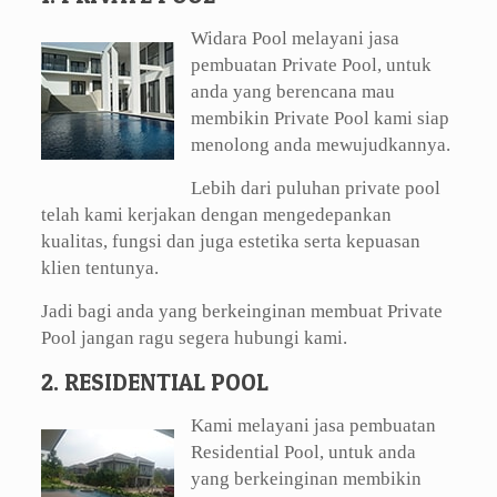
Widara Pool melayani jasa
pembuatan Private Pool, untuk
anda yang berencana mau
membikin Private Pool kami siap
menolong anda mewujudkannya.
Lebih dari puluhan private pool
telah kami kerjakan dengan mengedepankan
kualitas, fungsi dan juga estetika serta kepuasan
klien tentunya.
Jadi bagi anda yang berkeinginan membuat Private
Pool jangan ragu segera hubungi kami.
2. RESIDENTIAL POOL
Kami melayani jasa pembuatan
Residential Pool, untuk anda
yang berkeinginan membikin