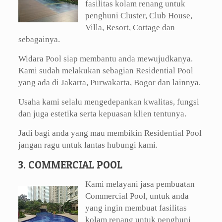
fasilitas kolam renang untuk
penghuni Cluster, Club House,
Villa, Resort, Cottage dan
sebagainya.
Widara Pool siap membantu anda mewujudkanya.
Kami sudah melakukan sebagian Residential Pool
yang ada di Jakarta, Purwakarta, Bogor dan lainnya.
Usaha kami selalu mengedepankan kwalitas, fungsi
dan juga estetika serta kepuasan klien tentunya.
Jadi bagi anda yang mau membikin Residential Pool
jangan ragu untuk lantas hubungi kami.
3. COMMERCIAL POOL
Kami melayani jasa pembuatan
Commercial Pool, untuk anda
yang ingin membuat fasilitas
kolam renang untuk penghuni