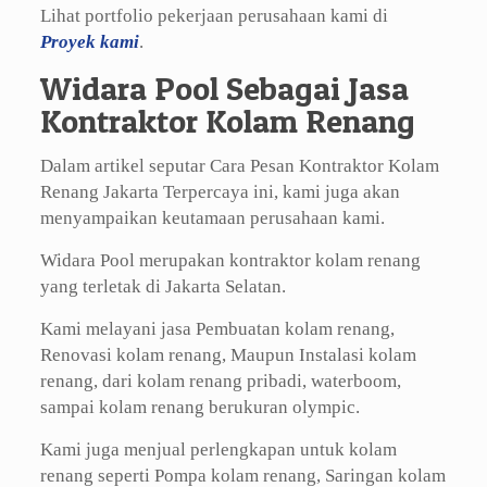
Lihat portfolio pekerjaan perusahaan kami di
Proyek kami
.
Widara Pool Sebagai Jasa
Kontraktor Kolam Renang
Dalam artikel seputar Cara Pesan Kontraktor Kolam
Renang Jakarta Terpercaya ini, kami juga akan
menyampaikan keutamaan perusahaan kami.
Widara Pool merupakan kontraktor kolam renang
yang terletak di Jakarta Selatan.
Kami melayani jasa Pembuatan kolam renang,
Renovasi kolam renang, Maupun Instalasi kolam
renang, dari kolam renang pribadi, waterboom,
sampai kolam renang berukuran olympic.
Kami juga menjual perlengkapan untuk kolam
renang seperti Pompa kolam renang, Saringan kolam