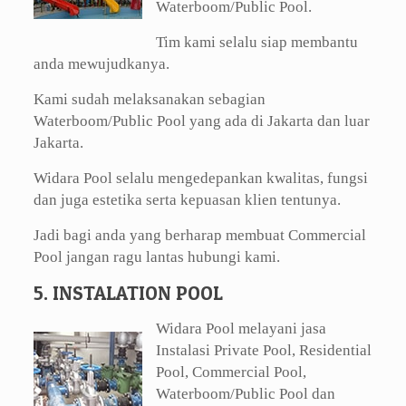
Waterboom/Public Pool.
Tim kami selalu siap membantu
anda mewujudkanya.
Kami sudah melaksanakan sebagian
Waterboom/Public Pool yang ada di Jakarta dan luar
Jakarta.
Widara Pool selalu mengedepankan kwalitas, fungsi
dan juga estetika serta kepuasan klien tentunya.
Jadi bagi anda yang berharap membuat Commercial
Pool jangan ragu lantas hubungi kami.
5. INSTALATION POOL
Widara Pool melayani jasa
Instalasi Private Pool, Residential
Pool, Commercial Pool,
Waterboom/Public Pool dan