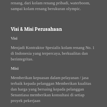
renang, dari kolam renang pribadi, waterboom,
sampai kolam renang berukuran olympic.
Visi & Misi Perusahaan
Visi
Menjadi Kontraktor Spesialis kolam renang No. 1
di Indonesia yang terpercaya, berkualitas dan
berintegritas.
Misi
Memberikan kepuasan dalam pelayanan / jasa
terbaik kepada pelanggan Memberikan kualitas
dan harga yang bersaing kepada pelanggan
Senantiasa memberikan konsultasi di setiap
proyek pekerjaan