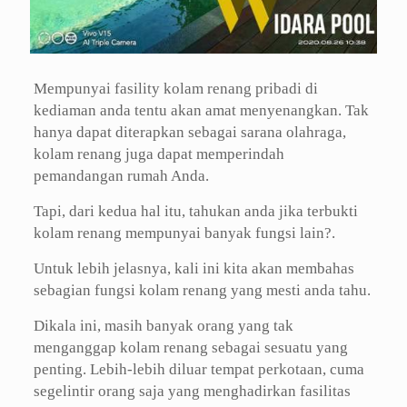
Mempunyai fasility kolam renang pribadi di
kediaman anda tentu akan amat menyenangkan. Tak
hanya dapat diterapkan sebagai sarana olahraga,
kolam renang juga dapat memperindah
pemandangan rumah Anda.
Tapi, dari kedua hal itu, tahukan anda jika terbukti
kolam renang mempunyai banyak fungsi lain?.
Untuk lebih jelasnya, kali ini kita akan membahas
sebagian fungsi kolam renang yang mesti anda tahu.
Dikala ini, masih banyak orang yang tak
menganggap kolam renang sebagai sesuatu yang
penting. Lebih-lebih diluar tempat perkotaan, cuma
segelintir orang saja yang menghadirkan fasilitas