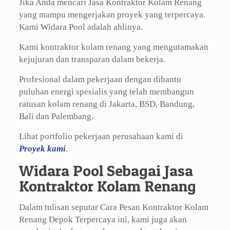
Jika Anda mencari Jasa Kontraktor Kolam Renang
yang mampu mengerjakan proyek yang terpercaya.
Kami Widara Pool adalah ahlinya.
Kami kontraktor kolam renang yang mengutamakan
kejujuran dan transparan dalam bekerja.
Profesional dalam pekerjaan dengan dibantu
puluhan energi spesialis yang telah membangun
ratusan kolam renang di Jakarta, BSD, Bandung,
Bali dan Palembang.
Lihat portfolio pekerjaan perusahaan kami di
Proyek kami
.
Widara Pool Sebagai Jasa
Kontraktor Kolam Renang
Dalam tulisan seputar Cara Pesan Kontraktor Kolam
Renang Depok Terpercaya ini, kami juga akan