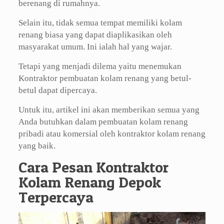
berenang di rumahnya.
Selain itu, tidak semua tempat memiliki kolam
renang biasa yang dapat diaplikasikan oleh
masyarakat umum. Ini ialah hal yang wajar.
Tetapi yang menjadi dilema yaitu menemukan
Kontraktor pembuatan kolam renang yang betul-
betul dapat dipercaya.
Untuk itu, artikel ini akan memberikan semua yang
Anda butuhkan dalam pembuatan kolam renang
pribadi atau komersial oleh kontraktor kolam renang
yang baik.
Cara Pesan Kontraktor
Kolam Renang Depok
Terpercaya