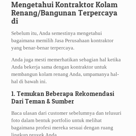
Mengetahui Kontraktor Kolam
Renang/Bangunan Terpercaya
di
Sebelum itu, Anda semestinya mengetahui
bagaimana memilih Jasa Perusahaan kontraktor
yang benar-benar terpercaya.
Anda juga mesti memerhatikan sebagian hal ketika
Anda bekerja sama dengan kontraktor untuk
membangun kolam renang Anda, umpamanya hal-
hal di bawah ini.
1. Temukan Beberapa Rekomendasi
Dari Teman & Sumber
Baca ulasan dari customer sebelumnya dan telusuri
foto dalam bentuk portfolio untuk melihat
bagaimana profesi mereka sesuai dengan ruang
lingkup proyek Anda.