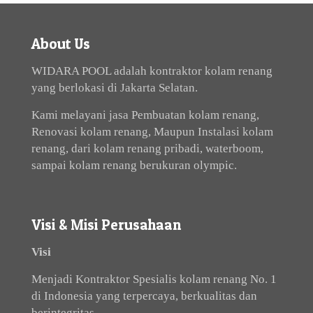
About Us
WIDARA POOL adalah kontraktor kolam renang
yang berlokasi di Jakarta Selatan.
Kami melayani jasa Pembuatan kolam renang,
Renovasi kolam renang, Maupun Instalasi kolam
renang, dari kolam renang pribadi, waterboom,
sampai kolam renang berukuran olympic.
Visi & Misi Perusahaan
Visi
Menjadi Kontraktor Spesialis kolam renang No. 1
di Indonesia yang terpercaya, berkualitas dan
berintegritas.