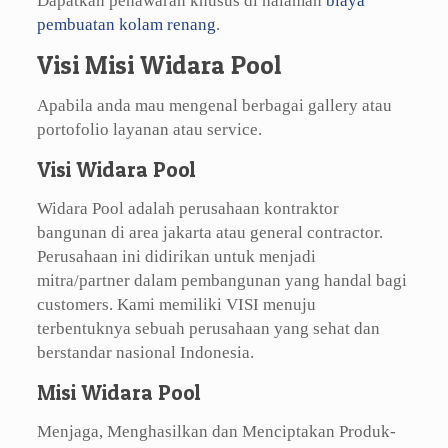
Dapatkan penawaran khusus di halaman
biaya
pembuatan kolam renang
.
Visi Misi Widara Pool
Apabila anda mau mengenal berbagai gallery atau
portofolio layanan atau service.
Visi Widara Pool
Widara Pool adalah perusahaan kontraktor
bangunan di area jakarta atau general contractor.
Perusahaan ini didirikan untuk menjadi
mitra/partner dalam pembangunan yang handal bagi
customers. Kami memiliki VISI menuju
terbentuknya sebuah perusahaan yang sehat dan
berstandar nasional Indonesia.
Misi Widara Pool
Menjaga, Menghasilkan dan Menciptakan Produk-