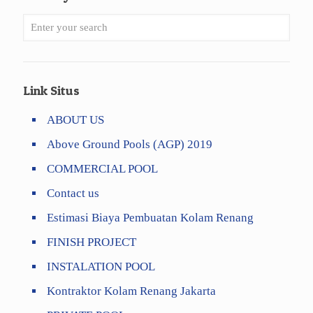
Link Situs
ABOUT US
Above Ground Pools (AGP) 2019
COMMERCIAL POOL
Contact us
Estimasi Biaya Pembuatan Kolam Renang
FINISH PROJECT
INSTALATION POOL
Kontraktor Kolam Renang Jakarta