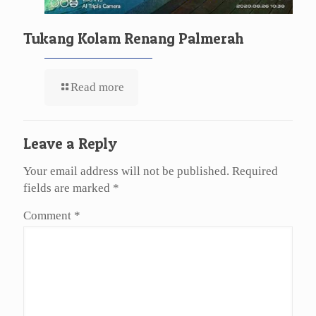
Tukang Kolam Renang Palmerah
Read more
Leave a Reply
Your email address will not be published.
Required
fields are marked
*
Comment
*