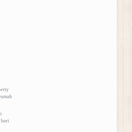
erty
 rumah
b
 hari