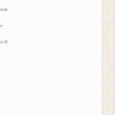
trak
an
i di