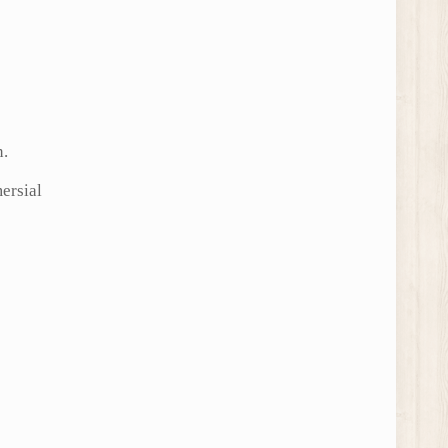
n.
ersial