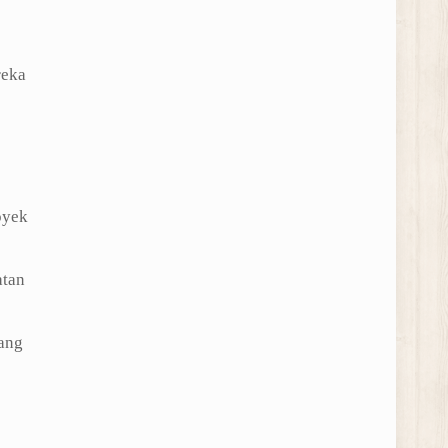
reka
oyek
atan
ang