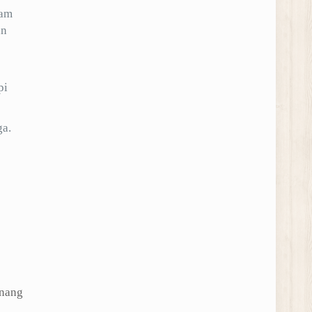
lam
an
pi
ga.
enang