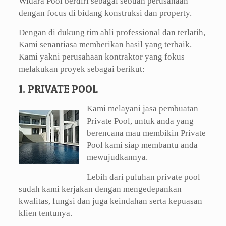
Widara Pool berdiri sebagai sebuah perusahaan
dengan focus di bidang konstruksi dan property.
Dengan di dukung tim ahli professional dan terlatih,
Kami senantiasa memberikan hasil yang terbaik.
Kami yakni perusahaan kontraktor yang fokus
melakukan proyek sebagai berikut:
1. PRIVATE POOL
Kami melayani jasa pembuatan
Private Pool, untuk anda yang
berencana mau membikin Private
Pool kami siap membantu anda
mewujudkannya.
Lebih dari puluhan private pool
sudah kami kerjakan dengan mengedepankan
kwalitas, fungsi dan juga keindahan serta kepuasan
klien tentunya.