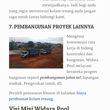
mewujudkanya. Jadi bagi anda
yang ingin merenovasi kolam renang anda jangan
ragu untuk lantas hubungi kami.
7. PEMBANGUNAN PROYEK LAINNYA
Mengenai
konsentrasi cara
kerja di bidang
konstruksi dan
bangunan, Widara
Pool melayani
beraneka progres
bangunan seperti
pembangunan jalan tol
, lapangan
tembak, Pengerukan tanah, dll.
Peroleh penawaran khusus di halaman
biaya
pembuatan kolam renang
.
Visi Misi Widara Pool