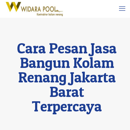
Cara Pesan Jasa
Bangun Kolam
Renang Jakarta
Barat
Terpercaya