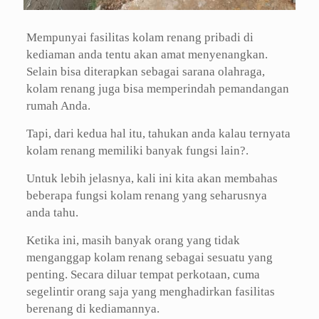
Mempunyai fasilitas kolam renang pribadi di
kediaman anda tentu akan amat menyenangkan.
Selain bisa diterapkan sebagai sarana olahraga,
kolam renang juga bisa memperindah pemandangan
rumah Anda.
Tapi, dari kedua hal itu, tahukan anda kalau ternyata
kolam renang memiliki banyak fungsi lain?.
Untuk lebih jelasnya, kali ini kita akan membahas
beberapa fungsi kolam renang yang seharusnya
anda tahu.
Ketika ini, masih banyak orang yang tidak
menganggap kolam renang sebagai sesuatu yang
penting. Secara diluar tempat perkotaan, cuma
segelintir orang saja yang menghadirkan fasilitas
berenang di kediamannya.