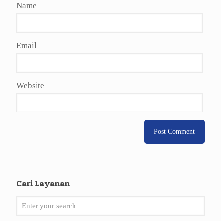
Name
Email
Website
Cari Layanan