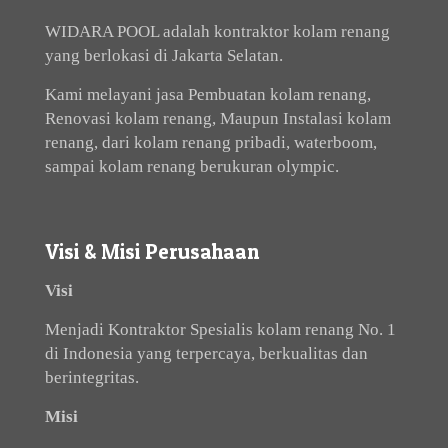
WIDARA POOL adalah kontraktor kolam renang
yang berlokasi di Jakarta Selatan.
Kami melayani jasa Pembuatan kolam renang,
Renovasi kolam renang, Maupun Instalasi kolam
renang, dari kolam renang pribadi, waterboom,
sampai kolam renang berukuran olympic.
Visi & Misi Perusahaan
Visi
Menjadi Kontraktor Spesialis kolam renang No. 1
di Indonesia yang terpercaya, berkualitas dan
berintegritas.
Misi