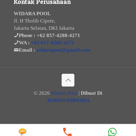
Kontak Perusahaan
WIDARA POOL
Jl. H Tholib Cipete,
Jakarta Selatan, DKI Jakarta
Phone :
+62 857-4288-4271
WA :
+62 857-4288-4271
Email :
widarapool@gmail.com
©
2026
Widara Pool
|
Dibuat Di
TOKOWEBPEDIA