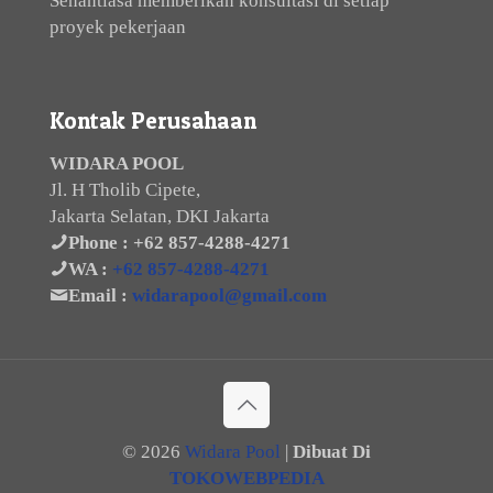
Senantiasa memberikan konsultasi di setiap
proyek pekerjaan
Kontak Perusahaan
WIDARA POOL
Jl. H Tholib Cipete,
Jakarta Selatan, DKI Jakarta
Phone :
+62 857-4288-4271
WA :
+62 857-4288-4271
Email :
widarapool@gmail.com
©
2026
Widara Pool
|
Dibuat Di
TOKOWEBPEDIA