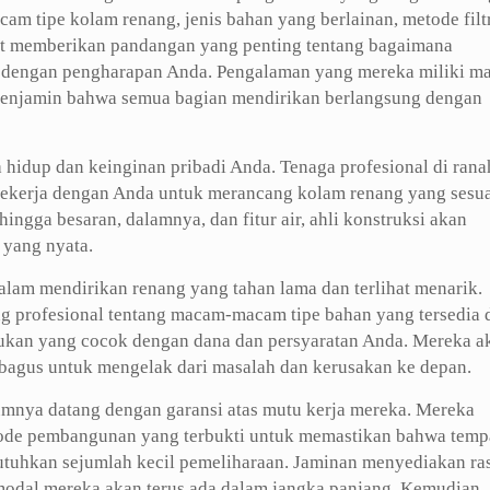
tipe kolam renang, jenis bahan yang berlainan, metode filtr
pat memberikan pandangan yang penting tentang bagaimana
 dengan pengharapan Anda. Pengalaman yang mereka miliki 
menjamin bahwa semua bagian mendirikan berlangsung dengan
 hidup dan keinginan pribadi Anda. Tenaga profesional di rana
 bekerja dengan Anda untuk merancang kolam renang yang sesu
ngga besaran, dalamnya, dan fitur air, ahli konstruksi akan
yang nyata.
lam mendirikan renang yang tahan lama dan terlihat menarik.
ng profesional tentang macam-macam tipe bahan yang tersedia 
an yang cocok dengan dana dan persyaratan Anda. Mereka a
bagus untuk mengelak dari masalah dan kerusakan ke depan.
umnya datang dengan garansi atas mutu kerja mereka. Mereka
etode pembangunan yang terbukti untuk memastikan bahwa temp
utuhkan sejumlah kecil pemeliharaan. Jaminan menyediakan ra
odal mereka akan terus ada dalam jangka panjang. Kemudian,