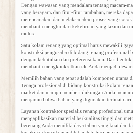
Dengan wawasan yang mendalam tentang macam-macam 
yang beragam, dan fitur-fitur tambahan, mereka da
merencanakan dan melaksanakan proses yang cocok
membantu menghindari kekeliruan yang lazim dan 
mulus.
Satu kolam renang yang optimal harus mewakili gaya
konstruksi pengusaha di bidang renang profesional
dengan kebutuhan dan preferensi kamu. Dari bentuk hi
membantu mengkonkretkan ide Anda menjadi desain 
Memilih bahan yang tepat adalah komponen utama da
Tenaga profesional di bidang konstruksi kolam rena
market dan mampu memberi dukungan Anda menentuk
menjamin bahwa bahan yang digunakan terbuat dari 
Layanan kontraktor spesialis renang profesional um
mengaplikasikan material berkualitas tinggi dan m
berenang Anda memiliki daya tahan yang kuat dan b
keyakinan kepada pemilik tanah bahwa penanaman m