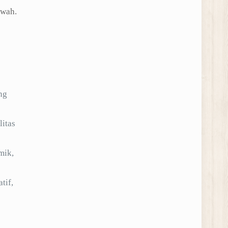
awah.
ng
litas
mik,
tif,