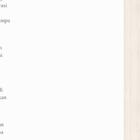
asi
mampu
h
ai
di
kan
at
sa