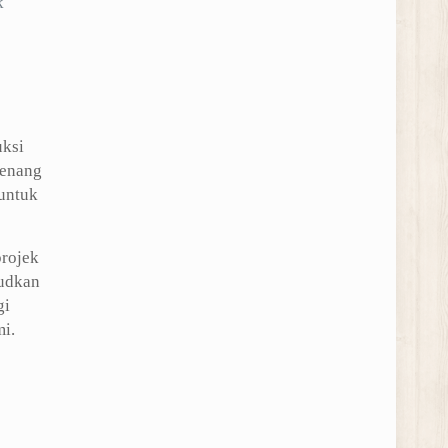
k
uksi
renang
 untuk
rojek
judkan
gi
i.