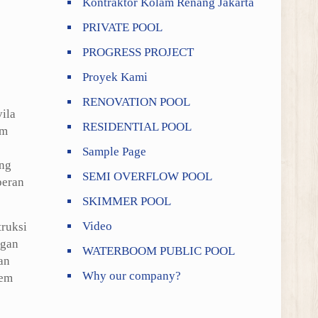
Kontraktor Kolam Renang Jakarta
PRIVATE POOL
PROGRESS PROJECT
Proyek Kami
RENOVATION POOL
ila
RESIDENTIAL POOL
am
Sample Page
ang
SEMI OVERFLOW POOL
peran
SKIMMER POOL
Video
truksi
ngan
WATERBOOM PUBLIC POOL
an
Why our company?
tem