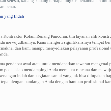
ikan selesai, kadang-kadang terdapat ongkos penambahan untu
an benar.
an yang Indah
iaya Kontraktor Kolam Renang Pancoran, tim layanan ahli konstr
nda mewujudkannya. Kami mengerti signifikansinya tempat be
 bermakna, dan kami mampu menyediakan pelayanan profesional
Anda.
ma pendapat awal atau untuk mendapatkan tawaran mengenai p
lam posisi siap mendampingi Anda membuat rencana dan mewu
nangan indah dan kegiatan santai yang tak bisa dilupakan ba
 tepat dengan pandangan Anda dengan bantuan profesional kam